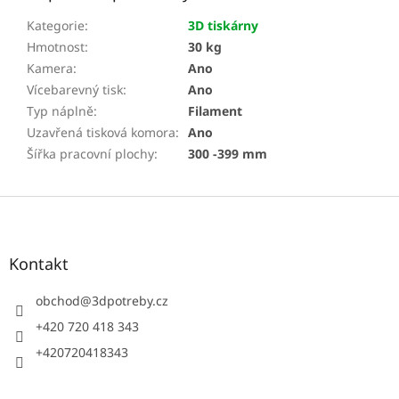
Kategorie
:
3D tiskárny
Hmotnost
:
30 kg
Kamera
:
Ano
Vícebarevný tisk
:
Ano
Typ náplně
:
Filament
Uzavřená tisková komora
:
Ano
Šířka pracovní plochy
:
300 -399 mm
Z
á
p
a
Kontakt
t
í
obchod
@
3dpotreby.cz
+420 720 418 343
+420720418343