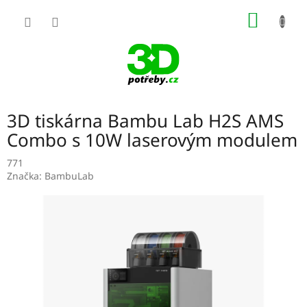
Přejít
NÁKUP
na
obsah
KOŠÍK
3D tiskárna Bambu Lab H2S AMS
Combo s 10W laserovým modulem
771
Značka:
BambuLab