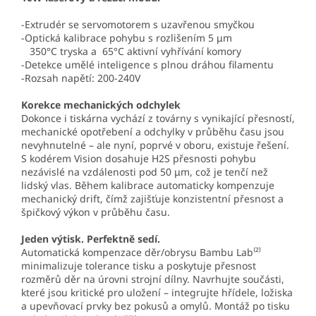
-Extrudér se servomotorem s uzavřenou smyčkou
-Optická kalibrace pohybu s rozlišením 5 μm
350°C tryska a 65°C aktivní vyhřívání komory
-Detekce umělé inteligence s plnou dráhou filamentu
-Rozsah napětí: 200-240V
Korekce mechanických odchylek
Dokonce i tiskárna vychází z továrny s vynikající přesností,
mechanické opotřebení a odchylky v průběhu času jsou
nevyhnutelné – ale nyní, poprvé v oboru, existuje řešení.
S kodérem Vision dosahuje H2S přesnosti pohybu
nezávislé na vzdálenosti pod 50 μm, což je tenčí než
lidský vlas. Během kalibrace automaticky kompenzuje
mechanický drift, čímž zajišťuje konzistentní přesnost a
špičkový výkon v průběhu času.
Jeden výtisk. Perfektně sedí.
Automatická kompenzace děr/obrysu Bambu Lab⁽²⁾
minimalizuje tolerance tisku a poskytuje přesnost
rozměrů děr na úrovni strojní dílny. Navrhujte součásti,
které jsou kritické pro uložení – integrujte hřídele, ložiska
a upevňovací prvky bez pokusů a omylů. Montáž po tisku