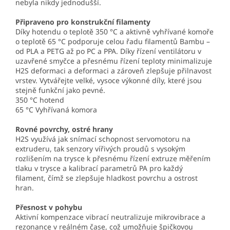
nebyla nikdy jednodušší.
Připraveno pro konstrukční filamenty
Díky hotendu o teplotě 350 °C a aktivně vyhřívané komoře
o teplotě 65 °C podporuje celou řadu filamentů Bambu –
od PLA a PETG až po PC a PPA. Díky řízení ventilátoru v
uzavřené smyčce a přesnému řízení teploty minimalizuje
H2S deformaci a deformaci a zároveň zlepšuje přilnavost
vrstev. Vytvářejte velké, vysoce výkonné díly, které jsou
stejně funkční jako pevné.
350 °C hotend
65 °C Vyhřívaná komora
Rovné povrchy, ostré hrany
H2S využívá jak snímací schopnost servomotoru na
extruderu, tak senzory vířivých proudů s vysokým
rozlišením na trysce k přesnému řízení extruze měřením
tlaku v trysce a kalibrací parametrů PA pro každý
filament, čímž se zlepšuje hladkost povrchu a ostrost
hran.
Přesnost v pohybu
Aktivní kompenzace vibrací neutralizuje mikrovibrace a
rezonance v reálném čase, což umožňuje špičkovou