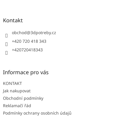
Z
á
p
a
Kontakt
t
í
obchod
@
3dpotreby.cz
+420 720 418 343
+420720418343
Informace pro vás
KONTAKT
Jak nakupovat
Obchodní podmínky
Reklamačí řád
Podmínky ochrany osobních údajů