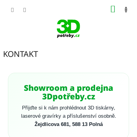
Přejít
NÁKUP
na
obsah
KOŠÍK
KONTAKT
Showroom a prodejna
3Dpotřeby.cz
Přijďte si k nám prohlédnout 3D tiskárny,
laserové gravírky a příslušenství osobně.
Žejdlicova 681, 588 13 Polná