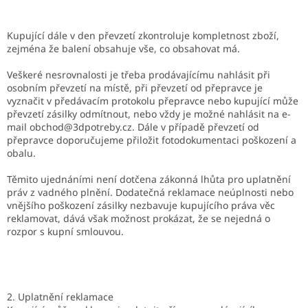
Kupující dále v den převzetí zkontroluje kompletnost zboží,
zejména že balení obsahuje vše, co obsahovat má.
Veškeré nesrovnalosti je třeba prodávajícímu nahlásit při
osobním převzetí na místě, při převzetí od přepravce je
vyznačit v předávacím protokolu přepravce nebo kupující může
převzetí zásilky odmítnout, nebo vždy je možné nahlásit na e-
mail obchod@3dpotreby.cz. Dále v případě převzetí od
přepravce doporučujeme přiložit fotodokumentaci poškození a
obalu.
Těmito ujednáními není dotčena zákonná lhůta pro uplatnění
práv z vadného plnění. Dodatečná reklamace neúplnosti nebo
vnějšího poškození zásilky nezbavuje kupujícího práva věc
reklamovat, dává však možnost prokázat, že se nejedná o
rozpor s kupní smlouvou.
2. Uplatnění reklamace