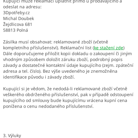
Kupující může reklamaci uplatnit přímo u prodávajícího a
odeslat na adresu:
3Dpotřeby.cz
Michal Doubek
Žejdlicova 681
58813 Polná
Zásilka musí obsahovat: reklamované zboží (včetně
kompletního příslušenství). Reklamační list (
ke stažení zde
)
Dále doporučujeme přiložit kopii dokladu o zakoupení či jiným
vhodným způsobem doložit záruku zboží, podrobný popis
závady a dostatečné kontaktní údaje kupujícího (zejm. zpáteční
adresa a tel. číslo). Bez výše uvedeného je znemožněna
identifikace původu i závady zboží.
Kupující si je vědom, že nedodá-li reklamované zboží včetně
veškerého obdrženého příslušenství, pak v případě odstoupení
kupujícího od smlouvy bude kupujícímu vrácena kupní cena
ponížena o cenu nedodaného příslušenství.
3. Výluky