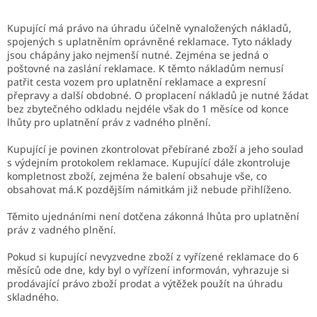
Kupující má právo na úhradu účelně vynaložených nákladů,
spojených s uplatněním oprávněné reklamace. Tyto náklady
jsou chápány jako nejmenší nutné. Zejména se jedná o
poštovné na zaslání reklamace. K těmto nákladům nemusí
patřit cesta vozem pro uplatnění reklamace a expresní
přepravy a další obdobné. O proplacení nákladů je nutné žádat
bez zbytečného odkladu nejdéle však do 1 měsíce od konce
lhůty pro uplatnění práv z vadného plnění.
Kupující je povinen zkontrolovat přebírané zboží a jeho soulad
s výdejním protokolem reklamace. Kupující dále zkontroluje
kompletnost zboží, zejména že balení obsahuje vše, co
obsahovat má.K pozdějším námitkám již nebude přihlíženo.
Těmito ujednáními není dotčena zákonná lhůta pro uplatnění
práv z vadného plnění.
Pokud si kupující nevyzvedne zboží z vyřízené reklamace do 6
měsíců ode dne, kdy byl o vyřízení informován, vyhrazuje si
prodávající právo zboží prodat a výtěžek použít na úhradu
skladného.