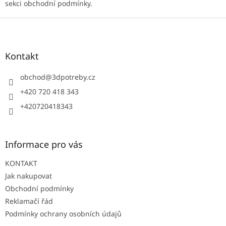
sekci obchodní podmínky.
Z
á
p
a
Kontakt
t
í
obchod
@
3dpotreby.cz
+420 720 418 343
+420720418343
Informace pro vás
KONTAKT
Jak nakupovat
Obchodní podmínky
Reklamačí řád
Podmínky ochrany osobních údajů