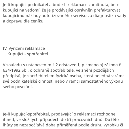
Je-li kupující podnikatel a bude-li reklamace zamítnuta, bere
kupující na vědomí, že je prodávající oprávněn přefakturovat
kupujícímu náklady autorizovaného servisu za diagnostiku vady
a dopravu dle ceníku.
IV. Vyřízení reklamace
1. Kupující - spotřebitel
V souladu s ustanovením § 2 odstavec 1, písmeno a) zákona č.
634/1992 Sb., o ochraně spotřebitele, ve znění pozdějších
předpisů, je spotřebitelem fyzická osoba, která nejedná v rámci
své podnikatelské činnosti nebo v rámci samostatného výkonu
svého povolání.
Je-li kupující-spotřebitel, prodávající o reklamaci rozhodne
ihned, ve složitých případech do tří pracovních dnů. Do této
lhůty se nezapočítává doba přiměřená podle druhu výrobku či