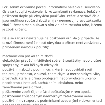
Porušením ochranné pečeti, informativní nálepky či sériového
čísla se kupující vystavuje riziku zamítnutí reklamace, ledaže k
poškození dojde při obvyklém používání. Pečeti a sériová čísla
jsou nedílnou součástí zboží a nijak neomezují právo zákazníka
zboží užívat a manipulovat s ním v plném rozsahu toho, k čemu
je zboží určeno.
Dále se záruka nevztahuje na poškození vzniklá (v případě, že
taková činnost není činností obvyklou a přitom není zakázána v
přiloženém návodu k použití):
mechanickým poškozením zboží,
elektrickým přepětím (viditelně spálené součástky nebo plošné
spoje) s výjimkou běžných odchylek,
používáním zboží v podmínkách, které neodpovídají svojí
teplotou, prašností, vlhkostí, chemickými a mechanickými vlivy
prostředí, které je přímo prodejcem nebo výrobcem určeno,
neodbornou instalací, zacházením, obsluhou, nebo
zanedbáním péče o zboží,
poškozením zboží či jeho části počítačovým virem apod.,
poškozením způsobeným nadměrným zatěžováním nebo
používáním v rozporu s podmínkami uvedenými v dokumentaci
nebo všeobecnými zásadami,