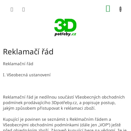
Přejít
NÁKUP
na
obsah
KOŠÍK
Reklamačí řád
Reklamační řád
I. Všeobecná ustanovení
Reklamační řád je nedílnou součástí Všeobecných obchodních
podmínek prodávajícího 3Dpotřeby.cz, a popisuje postup,
jakým způsobem přistupovat k reklamaci zboží.
Kupující je povinen se seznámit s Reklmačním řádem a
Všeobecnými obchodními podmínkami (dále jen „VOP“) ještě
před objednáním zboží. Zároveň kupující bere na vědomí, že je