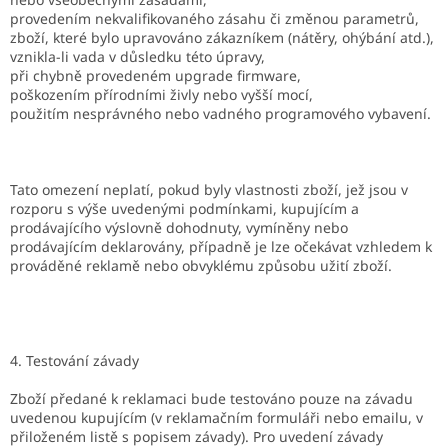
provedením nekvalifikovaného zásahu či změnou parametrů,
zboží, které bylo upravováno zákazníkem (nátěry, ohýbání atd.),
vznikla-li vada v důsledku této úpravy,
při chybně provedeném upgrade firmware,
poškozením přírodními živly nebo vyšší mocí,
použitím nesprávného nebo vadného programového vybavení.
Tato omezení neplatí, pokud byly vlastnosti zboží, jež jsou v
rozporu s výše uvedenými podmínkami, kupujícím a
prodávajícího výslovně dohodnuty, vymíněny nebo
prodávajícím deklarovány, případně je lze očekávat vzhledem k
prováděné reklamě nebo obvyklému způsobu užití zboží.
4. Testování závady
Zboží předané k reklamaci bude testováno pouze na závadu
uvedenou kupujícím (v reklamačním formuláři nebo emailu, v
přiloženém listě s popisem závady). Pro uvedení závady