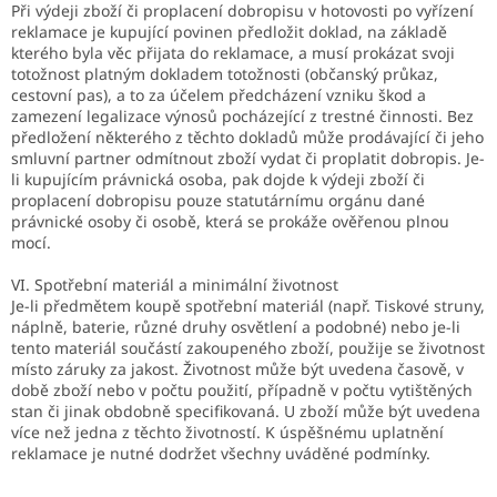
Při výdeji zboží či proplacení dobropisu v hotovosti po vyřízení
reklamace je kupující povinen předložit doklad, na základě
kterého byla věc přijata do reklamace, a musí prokázat svoji
totožnost platným dokladem totožnosti (občanský průkaz,
cestovní pas), a to za účelem předcházení vzniku škod a
zamezení legalizace výnosů pocházející z trestné činnosti. Bez
předložení některého z těchto dokladů může prodávající či jeho
smluvní partner odmítnout zboží vydat či proplatit dobropis. Je-
li kupujícím právnická osoba, pak dojde k výdeji zboží či
proplacení dobropisu pouze statutárnímu orgánu dané
právnické osoby či osobě, která se prokáže ověřenou plnou
mocí.
VI. Spotřební materiál a minimální životnost
Je-li předmětem koupě spotřební materiál (např. Tiskové struny,
náplně, baterie, různé druhy osvětlení a podobné) nebo je-li
tento materiál součástí zakoupeného zboží, použije se životnost
místo záruky za jakost. Životnost může být uvedena časově, v
době zboží nebo v počtu použití, případně v počtu vytištěných
stan či jinak obdobně specifikovaná. U zboží může být uvedena
více než jedna z těchto životností. K úspěšnému uplatnění
reklamace je nutné dodržet všechny uváděné podmínky.