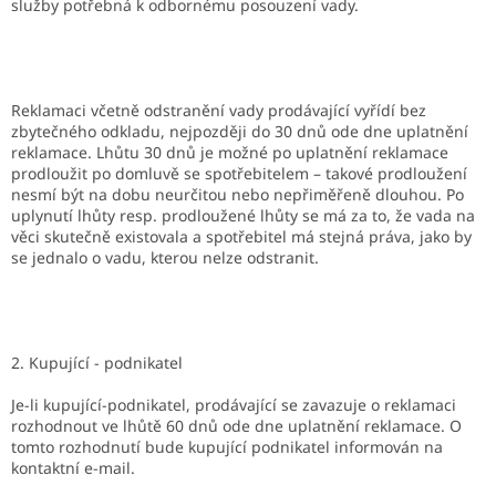
služby potřebná k odbornému posouzení vady.
Reklamaci včetně odstranění vady prodávající vyřídí bez
zbytečného odkladu, nejpozději do 30 dnů ode dne uplatnění
reklamace. Lhůtu 30 dnů je možné po uplatnění reklamace
prodloužit po domluvě se spotřebitelem – takové prodloužení
nesmí být na dobu neurčitou nebo nepřiměřeně dlouhou. Po
uplynutí lhůty resp. prodloužené lhůty se má za to, že vada na
věci skutečně existovala a spotřebitel má stejná práva, jako by
se jednalo o vadu, kterou nelze odstranit.
2. Kupující - podnikatel
Je-li kupující-podnikatel, prodávající se zavazuje o reklamaci
rozhodnout ve lhůtě 60 dnů ode dne uplatnění reklamace. O
tomto rozhodnutí bude kupující podnikatel informován na
kontaktní e-mail.