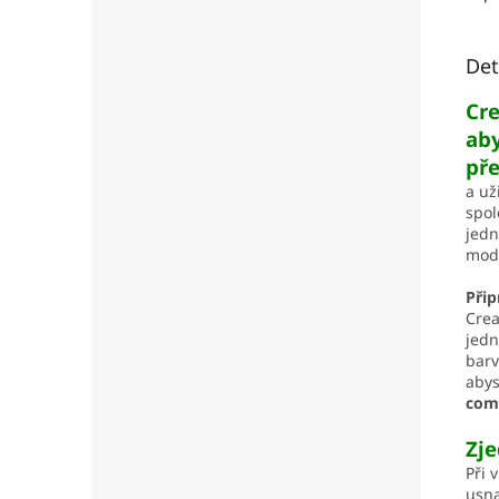
Det
Cre
aby
pře
a už
spol
jedn
mod
Přip
Crea
jedn
barv
abys
com
Zj
Při 
usna