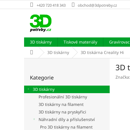
Přejít
+420 720 418 343
obchod@3dpotreby.cz
na
obsah
3D tiskárny
Tiskové materiály
Gravírovací
Domů
3D tiskárny
3D tiskárna Creality Hi
P
3D t
o
Přeskočit
s
Kategorie
Značka
kategorie
t
r
3D tiskárny
a
Profesionální 3D tiskárny
n
3D tiskárny na filament
n
í
3D tiskárny na pryskyřici
p
Náhradní díly a příslušenství
a
Pro 3D tiskárny na filament