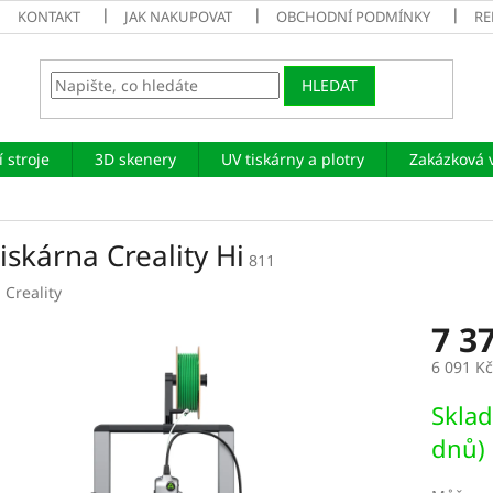
KONTAKT
JAK NAKUPOVAT
OBCHODNÍ PODMÍNKY
RE
HLEDAT
 stroje
3D skenery
UV tiskárny a plotry
Zakázková 
iskárna Creality Hi
811
:
Creality
7 3
6 091 K
Měrná
Sklad
cena:
dnů)