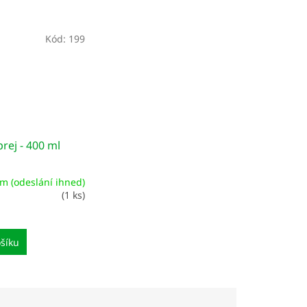
Kód:
199
rej - 400 ml
m (odeslání ihned)
(1 ks)
šíku