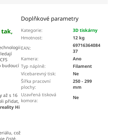
Doplňkové parametry
 tak,
Kategorie
:
3D tiskárny
Hmotnost
:
12 kg
69716364084
echnologii
EAN
:
37
ledají
Kamera
:
Ano
 CFS
ro budoucí
Typ náplně
:
Filament
Vícebarevný tisk
:
Ne
Šířka pracovní
250 - 299
plochy
:
mm
Uzavřená tisková
y až s 16
Ne
komora
:
li přidat,
reality Hi
riálu, což
je čisté,