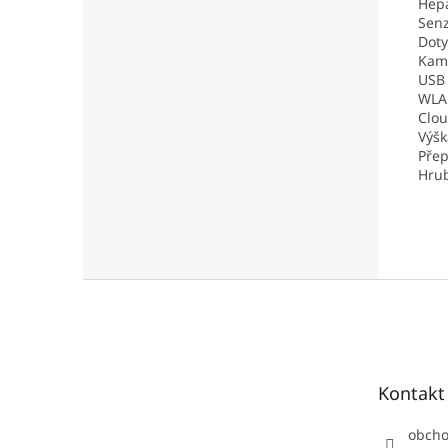
Hepa
Senz
Doty
Kam
USB 
WLA
Clou
Výšk
Přep
Hrub
Z
á
p
a
t
Kontakt
í
obch