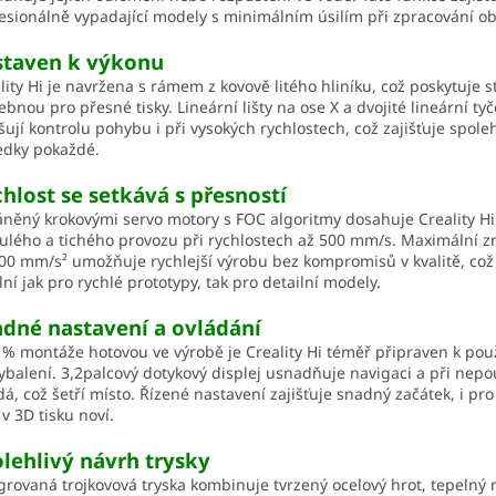
esionálně vypadající modely s minimálním úsilím při zpracování o
staven k výkonu
lity Hi je navržena s rámem z kovově litého hliníku, což poskytuje st
ebnou pro přesné tisky. Lineární lišty na ose X a dvojité lineární ty
šují kontrolu pohybu i při vysokých rychlostech, což zajišťuje spoleh
edky pokaždé.
hlost se setkává s přesností
něný krokovými servo motory s FOC algoritmy dosahuje Creality Hi
ulého a tichého provozu při rychlostech až 500 mm/s. Maximální z
00 mm/s² umožňuje rychlejší výrobu bez kompromisů v kvalitě, což 
lní jak pro rychlé prototypy, tak pro detailní modely.
dné nastavení a ovládání
 % montáže hotovou ve výrobě je Creality Hi téměř připraven k pou
ybalení. 3,2palcový dotykový displej usnadňuje navigaci a při nepo
dá, což šetří místo. Řízené nastavení zajišťuje snadný začátek, i pro 
 v 3D tisku noví.
lehlivý návrh trysky
grovaná trojkovová tryska kombinuje tvrzený ocelový hrot, tepelný r