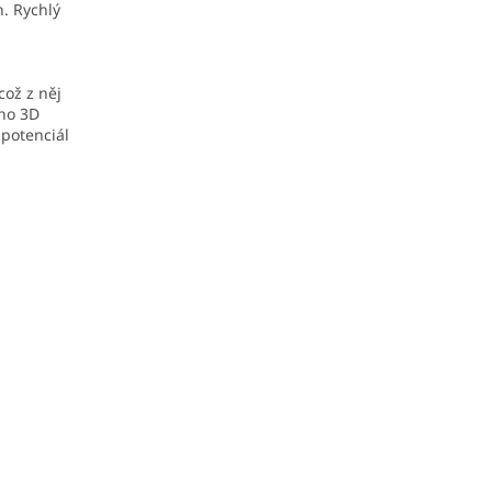
n. Rychlý
což z něj
ího 3D
 potenciál