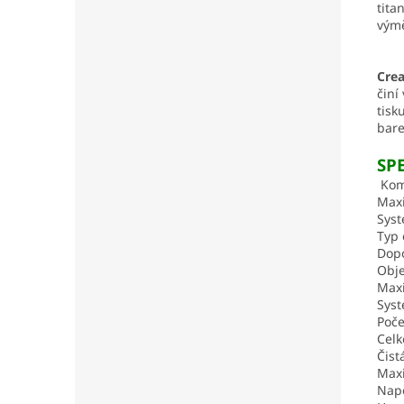
tita
výmě
Crea
činí
tisk
bare
SPE
Komp
Maxi
Syst
Typ 
Dopo
Obj
Maxi
Syst
Poče
Celk
Čist
Maxi
Napě