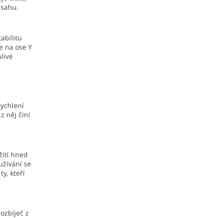
bsahu.
abilitu
če na ose Y
livé
rychlení
z něj činí
žití hned
užívání se
ty, kteří
ozbíječ z