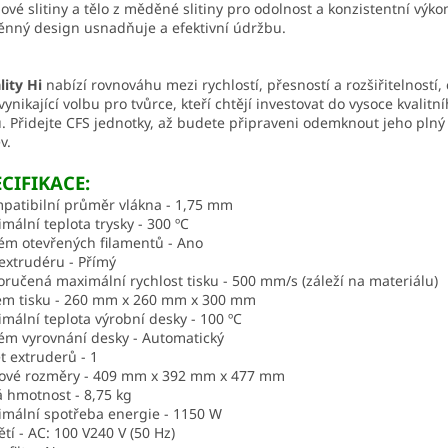
nové slitiny a tělo z měděné slitiny pro odolnost a konzistentní výko
nný design usnadňuje a efektivní údržbu.
lity Hi
nabízí rovnováhu mezi rychlostí, přesností a rozšiřitelností, 
 vynikající volbu pro tvůrce, kteří chtějí investovat do vysoce kvalitn
u. Přidejte CFS jednotky, až budete připraveni odemknout jeho plný
v.
CIFIKACE:
atibilní průměr vlákna - 1,75 mm
mální teplota trysky - 300 ºC
ém otevřených filamentů - Ano
extrudéru - Přímý
ručená maximální rychlost tisku - 500 mm/s (záleží na materiálu)
em tisku - 260 mm x 260 mm x 300 mm
mální teplota výrobní desky - 100 ºC
ém vyrovnání desky - Automatický
t extruderů - 1
ové rozměry - 409 mm x 392 mm x 477 mm
á hmotnost - 8,75 kg
mální spotřeba energie - 1150 W
tí - AC: 100 V240 V (50 Hz)