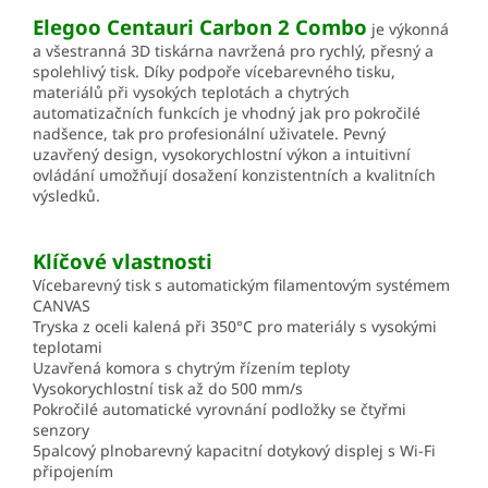
Elegoo Centauri Carbon 2 Combo
je výkonná
a všestranná 3D tiskárna navržená pro rychlý, přesný a
spolehlivý tisk. Díky podpoře vícebarevného tisku,
materiálů při vysokých teplotách a chytrých
automatizačních funkcích je vhodný jak pro pokročilé
nadšence, tak pro profesionální uživatele. Pevný
uzavřený design, vysokorychlostní výkon a intuitivní
ovládání umožňují dosažení konzistentních a kvalitních
výsledků.
Klíčové vlastnosti
Vícebarevný tisk s automatickým filamentovým systémem
CANVAS
Tryska z oceli kalená při 350°C pro materiály s vysokými
teplotami
Uzavřená komora s chytrým řízením teploty
Vysokorychlostní tisk až do 500 mm/s
Pokročilé automatické vyrovnání podložky se čtyřmi
senzory
5palcový plnobarevný kapacitní dotykový displej s Wi-Fi
připojením