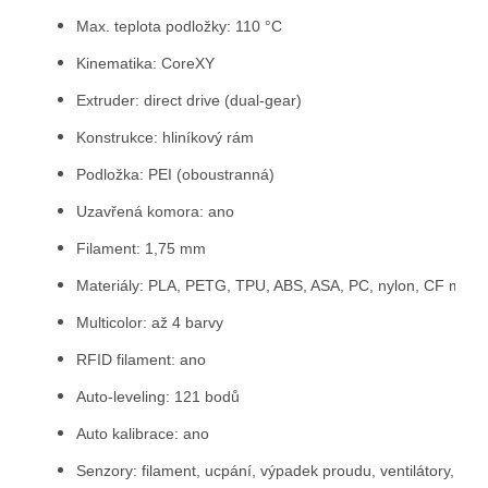
Max. teplota podložky: 110 °C
Kinematika: CoreXY
Extruder: direct drive (dual-gear)
Konstrukce: hliníkový rám
Podložka: PEI (oboustranná)
Uzavřená komora: ano
Filament: 1,75 mm
Materiály: PLA, PETG, TPU, ABS, ASA, PC, nylon, CF mater
Multicolor: až 4 barvy
RFID filament: ano
Auto-leveling: 121 bodů
Auto kalibrace: ano
Senzory: filament, ucpání, výpadek proudu, ventilátory, AI m