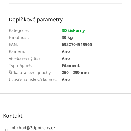
Doplňkové parametry
Kategorie
:
3D tiskárny
Hmotnost
:
30 kg
EAN
:
6932704919965
Kamera
:
Ano
Vícebarevný tisk
:
Ano
Typ náplně
:
Filament
Šířka pracovní plochy
:
250 - 299 mm
Uzavřená tisková komora
:
Ano
Z
á
p
a
Kontakt
t
í
obchod
@
3dpotreby.cz