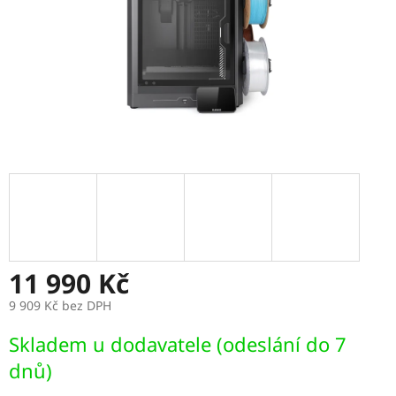
11 990 Kč
9 909 Kč bez DPH
Měrná
Skladem u dodavatele (odeslání do 7
cena:
dnů)