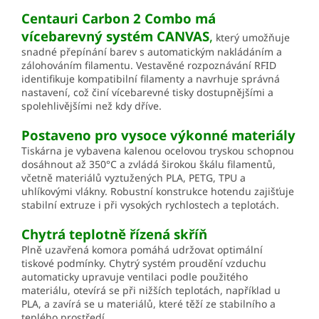
Centauri Carbon 2 Combo má
vícebarevný systém CANVAS
,
který umožňuje
snadné přepínání barev s automatickým nakládáním a
zálohováním filamentu. Vestavěné rozpoznávání RFID
identifikuje kompatibilní filamenty a navrhuje správná
nastavení, což činí vícebarevné tisky dostupnějšími a
spolehlivějšími než kdy dříve.
Postaveno pro vysoce výkonné materiály
Tiskárna je vybavena kalenou ocelovou tryskou schopnou
dosáhnout až 350°C a zvládá širokou škálu filamentů,
včetně materiálů vyztužených PLA, PETG, TPU a
uhlíkovými vlákny. Robustní konstrukce hotendu zajišťuje
stabilní extruze i při vysokých rychlostech a teplotách.
Chytrá teplotně řízená skříň
Plně uzavřená komora pomáhá udržovat optimální
tiskové podmínky. Chytrý systém proudění vzduchu
automaticky upravuje ventilaci podle použitého
materiálu, otevírá se při nižších teplotách, například u
PLA, a zavírá se u materiálů, které těží ze stabilního a
teplého prostředí.