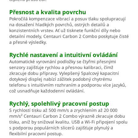
Přesnost a kvalita povrchu
Pokročilá kompenzace vibrací a posuv tlaku spolupracují
na dosažení hladkých povrchů, ostrých detailů a
konzistentních vrstev. Ať už tisknete funkční díly nebo
detailní modely, Centauri Carbon 2 Combo poskytuje čisté
a přesné výsledky.
Rychlé nastavení a intuitivní ovládání
Automatické vyrovnání podložky se čtyřmi přesnými
senzory zajišťuje rychlou a přesnou kalibraci, čímž
zkracuje dobu přípravy. Vylepšený 5palcový kapacitní
dotykový displej nabízí zážitek podobný chytrému
telefonu s intuitivním rozhraním a podporou více jazyků,
což usnadňuje každodenní ovládání.
Rychlý, spolehlivý pracovní postup
S rychlostí tisku až 500 mm/s a zrychlením až 20 000
mm/s² Centauri Carbon 2 Combo výrazně zkracuje dobu
tisku, aniž by snižoval kvalitu. USB a Wi-Fi připojení spolu
s podporou populárních slicerů zajišťuje plynulý a
flexibilní pracovní postup.