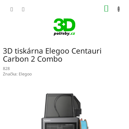
Přejít
NÁKUP
na
obsah
KOŠÍK
3D tiskárna Elegoo Centauri
Carbon 2 Combo
828
Značka:
Elegoo