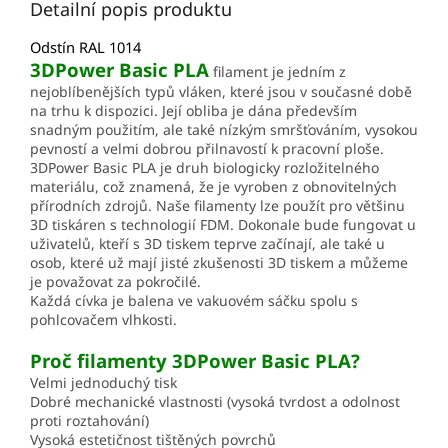
Detailní popis produktu
Odstín RAL 1014
3DPower Basic PLA
filament je jedním z
nejoblíbenějších typů vláken, které jsou v současné době
na trhu k dispozici. Její obliba je dána především
snadným použitím, ale také nízkým smršťováním, vysokou
pevností a velmi dobrou přilnavostí k pracovní ploše.
3DPower Basic PLA je druh biologicky rozložitelného
materiálu, což znamená, že je vyroben z obnovitelných
přírodních zdrojů. Naše filamenty lze použít pro většinu
3D tiskáren s technologií FDM. Dokonale bude fungovat u
uživatelů, kteří s 3D tiskem teprve začínají, ale také u
osob, které už mají jisté zkušenosti 3D tiskem a můžeme
je považovat za pokročilé.
Každá cívka je balena ve vakuovém sáčku spolu s
pohlcovačem vlhkosti.
Proč filamenty 3DPower Basic PLA?
Velmi jednoduchý tisk
Dobré mechanické vlastnosti (vysoká tvrdost a odolnost
proti roztahování)
Vysoká estetičnost tištěných povrchů