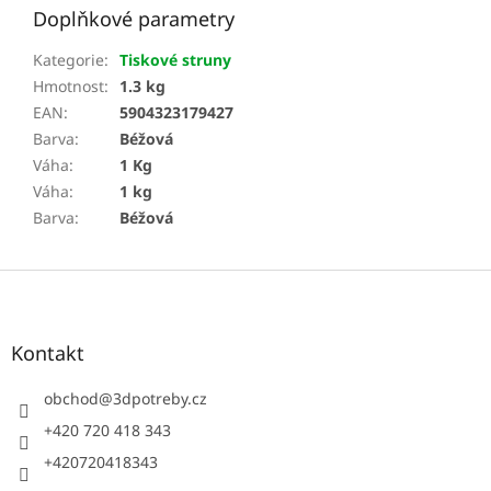
Doplňkové parametry
Kategorie
:
Tiskové struny
Hmotnost
:
1.3 kg
EAN
:
5904323179427
Barva
:
Béžová
Váha
:
1 Kg
Váha
:
1 kg
Barva
:
Béžová
Z
á
p
a
Kontakt
t
í
obchod
@
3dpotreby.cz
+420 720 418 343
+420720418343