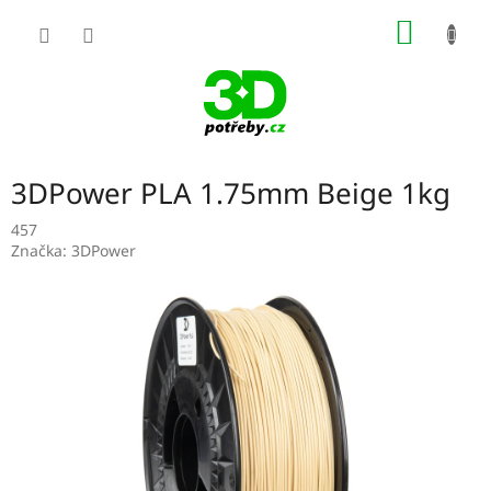
Přejít
NÁKUP
na
obsah
KOŠÍK
3DPower PLA 1.75mm Beige 1kg
457
Značka:
3DPower