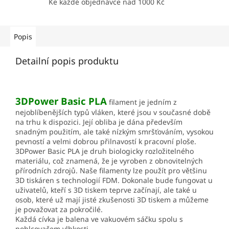
Ke každé objednávce nad 1000 Kč
Popis
Detailní popis produktu
3DPower Basic PLA
filament je jedním z
nejoblíbenějších typů vláken, které jsou v současné době
na trhu k dispozici. Její obliba je dána především
snadným použitím, ale také nízkým smršťováním, vysokou
pevností a velmi dobrou přilnavostí k pracovní ploše.
3DPower Basic PLA je druh biologicky rozložitelného
materiálu, což znamená, že je vyroben z obnovitelných
přírodních zdrojů. Naše filamenty lze použít pro většinu
3D tiskáren s technologií FDM. Dokonale bude fungovat u
uživatelů, kteří s 3D tiskem teprve začínají, ale také u
osob, které už mají jisté zkušenosti 3D tiskem a můžeme
je považovat za pokročilé.
Každá cívka je balena ve vakuovém sáčku spolu s
pohlcovačem vlhkosti.