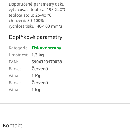
Doporučené parametry tisku:
vytlačovací teplota: 195-220°C
teplota stolu: 25-40 °C
chlazení: 50-100%
rychlost tisku: 40-100 mm/s
Doplňkové parametry
Kategorie
:
Tiskové struny
Hmotnost
:
1.3 kg
EAN
:
5904323179038
Barva
:
Červená
Váha
:
1 Kg
Barva
:
Červená
Váha
:
1 kg
Z
á
p
a
Kontakt