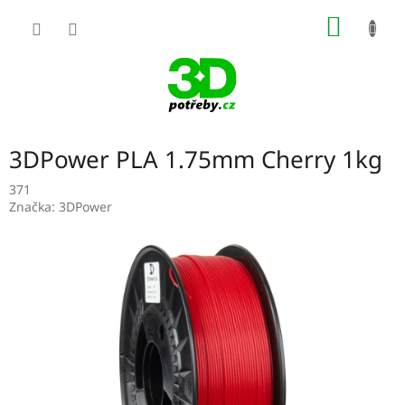
Přejít
NÁKUP
na
obsah
KOŠÍK
3DPower PLA 1.75mm Cherry 1kg
371
Značka:
3DPower