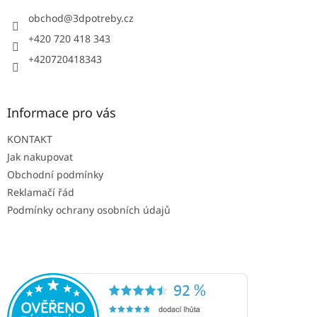
t
í
obchod
@
3dpotreby.cz
+420 720 418 343
+420720418343
Informace pro vás
KONTAKT
Jak nakupovat
Obchodní podmínky
Reklamačí řád
Podmínky ochrany osobních údajů