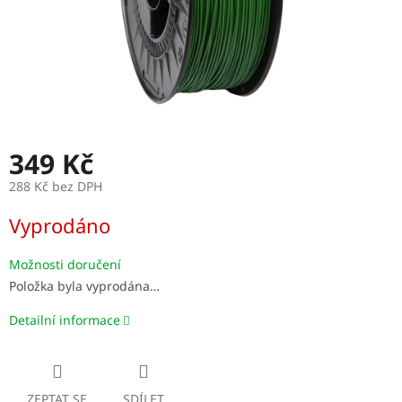
349 Kč
288 Kč bez DPH
Měrná
Vyprodáno
cena:
Možnosti doručení
Položka byla vyprodána…
Detailní informace
ZEPTAT SE
SDÍLET