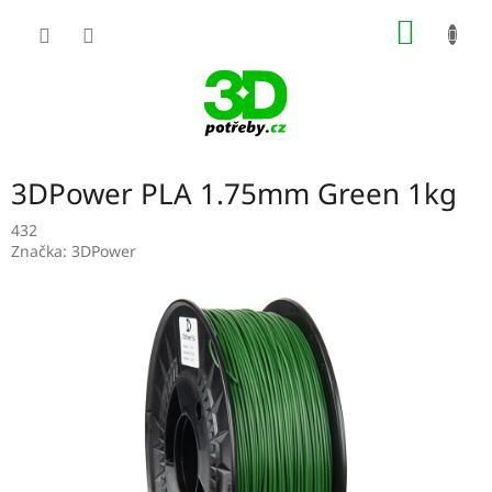
Přejít
NÁKUP
na
obsah
KOŠÍK
3DPower PLA 1.75mm Green 1kg
432
Značka:
3DPower