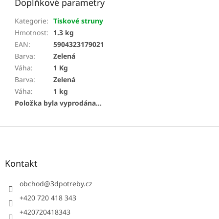
Doplňkové parametry
Kategorie
:
Tiskové struny
Hmotnost
:
1.3 kg
EAN
:
5904323179021
Barva
:
Zelená
Váha
:
1 Kg
Barva
:
Zelená
Váha
:
1 kg
Položka byla vyprodána…
Z
á
p
a
Kontakt
t
í
obchod
@
3dpotreby.cz
+420 720 418 343
+420720418343