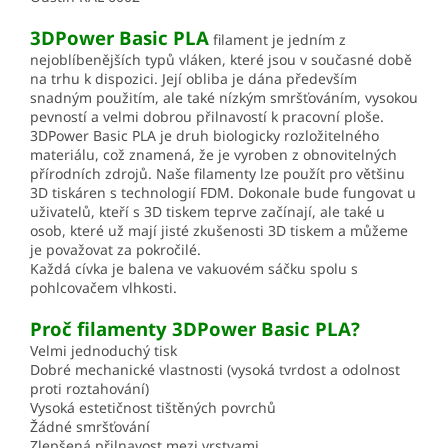
3DPower Basic PLA
filament je jedním z
nejoblíbenějších typů vláken, které jsou v současné době
na trhu k dispozici. Její obliba je dána především
snadným použitím, ale také nízkým smršťováním, vysokou
pevností a velmi dobrou přilnavostí k pracovní ploše.
3DPower Basic PLA je druh biologicky rozložitelného
materiálu, což znamená, že je vyroben z obnovitelných
přírodních zdrojů. Naše filamenty lze použít pro většinu
3D tiskáren s technologií FDM. Dokonale bude fungovat u
uživatelů, kteří s 3D tiskem teprve začínají, ale také u
osob, které už mají jisté zkušenosti 3D tiskem a můžeme
je považovat za pokročilé.
Každá cívka je balena ve vakuovém sáčku spolu s
pohlcovačem vlhkosti.
Proč filamenty 3DPower Basic PLA?
Velmi jednoduchý tisk
Dobré mechanické vlastnosti (vysoká tvrdost a odolnost
proti roztahování)
Vysoká estetičnost tištěných povrchů
Žádné smršťování
Zlepšená přilnavost mezi vrstvami