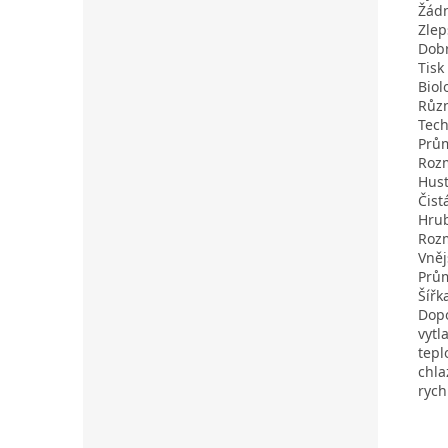
Žádn
Zlep
Dobr
Tisk
Biol
Růz
Tech
Prů
Rozm
Hust
Čist
Hrub
Rozm
Vněj
Prů
Šířk
Dopo
vytl
tepl
chla
rych