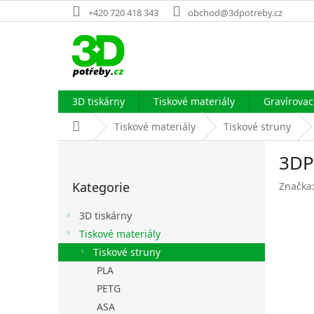
Přejít
+420 720 418 343
obchod@3dpotreby.cz
na
obsah
3D tiskárny
Tiskové materiály
Gravírovací
Domů
Tiskové materiály
Tiskové struny
P
3DP
o
Přeskočit
s
Kategorie
Značka
kategorie
t
r
3D tiskárny
a
Tiskové materiály
n
Tiskové struny
n
í
PLA
p
PETG
a
ASA