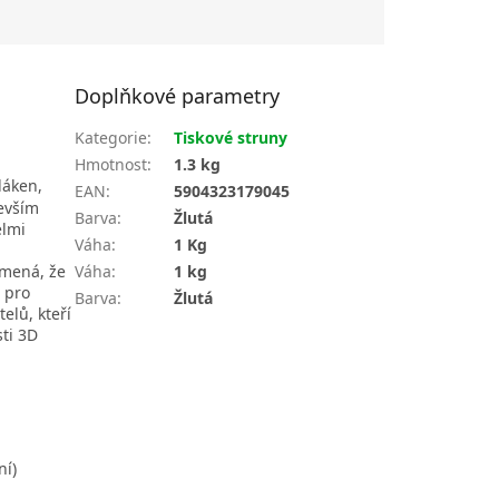
Doplňkové parametry
Kategorie
:
Tiskové struny
Hmotnost
:
1.3 kg
láken,
EAN
:
5904323179045
devším
Barva
:
Žlutá
elmi
Váha
:
1 Kg
amená, že
Váha
:
1 kg
t pro
Barva
:
Žlutá
elů, kteří
sti 3D
.
ní)