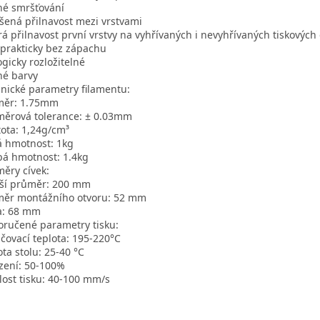
é smršťování
šená přilnavost mezi vrstvami
á přilnavost první vrstvy na vyhřívaných i nevyhřívaných tiskových
 prakticky bez zápachu
ogicky rozložitelné
né barvy
nické parametry filamentu:
měr: 1.75mm
ěrová tolerance: ± 0.03mm
ota: 1,24g/cm³
á hmotnost: 1kg
á hmotnost: 1.4kg
ěry cívek:
ší průměr: 200 mm
měr montážního otvoru: 52 mm
a: 68 mm
ručené parametry tisku:
ačovací teplota: 195-220°C
ota stolu: 25-40 °C
zení: 50-100%
lost tisku: 40-100 mm/s