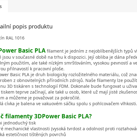
s
ailní popis produktu
tín RAL 1016
Power Basic PLA
filament je jedním z nejoblíbenějších typů v
é jsou v současné době na trhu k dispozici. Její obliba je dána pře
ným použitím, ale také nízkým smršťováním, vysokou pevností a v
ou přilnavostí k pracovní ploše.
wer Basic PLA je druh biologicky rozložitelného materiálu, což zn
yroben z obnovitelných přírodních zdrojů. Naše filamenty lze použí
inu 3D tiskáren s technologií FDM. Dokonale bude fungovat u uživat
 tiskem teprve začínají, ale také u osob, které už mají jisté zkušeno
em a můžeme je považovat za pokročilé.
á cívka je balena ve vakuovém sáčku spolu s pohlcovačem vlhkosti
č filamenty 3DPower Basic PLA?
i jednoduchý tisk
é mechanické vlastnosti (vysoká tvrdost a odolnost proti roztahová
ká estetičnost tištěných povrchů