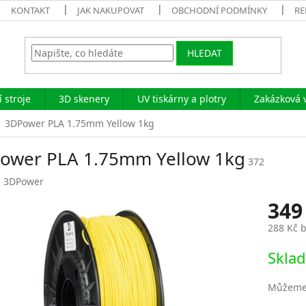
KONTAKT
JAK NAKUPOVAT
OBCHODNÍ PODMÍNKY
RE
HLEDAT
 stroje
3D skenery
UV tiskárny a plotry
Zakázková 
3DPower PLA 1.75mm Yellow 1kg
ower PLA 1.75mm Yellow 1kg
372
:
3DPower
349
288 Kč 
Měrná
Sklad
cena:
Můžeme 