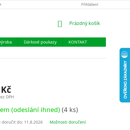
KLAMAČÍ ŘÁD
PODMÍNKY OCHRANY OSOBNÍCH ÚDAJŮ
Přihlášení
NÁKUPNÍ
Prázdný košík
KOŠÍK
výroba
Dárkové poukazy
KONTAKT
 Kč
bez DPH
em (odeslání ihned)
(4 ks)
doručit do:
11.8.2026
Možnosti doručení