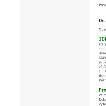
Popi
Det
Ods
3D
kter
snad
dobr
3DPo
je v
větš
s 3D
tisk
Každ
Pro
Velm
Dobr
Vyso