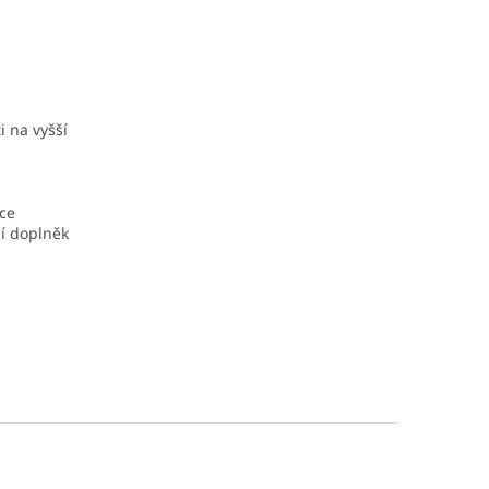
i na vyšší
íce
ní doplněk