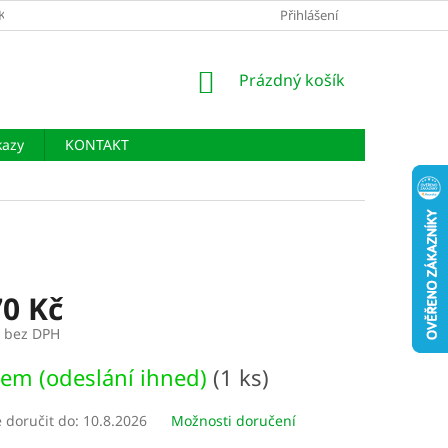
KLAMAČÍ ŘÁD
PODMÍNKY OCHRANY OSOBNÍCH ÚDAJŮ
Přihlášení
NÁKUPNÍ
Prázdný košík
KOŠÍK
kazy
KONTAKT
70 Kč
č bez DPH
em (odeslání ihned)
(1 ks)
doručit do:
10.8.2026
Možnosti doručení