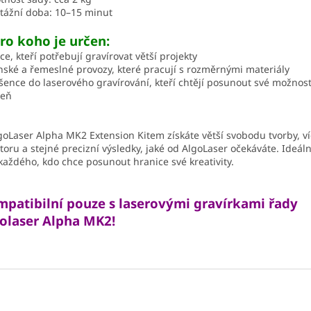
ážní doba: 10–15 minut
ro koho je určen:
ce, kteří potřebují gravírovat větší projekty
nské a řemeslné provozy, které pracují s rozměrnými materiály
ence do laserového gravírování, kteří chtějí posunout své možnost
veň
goLaser Alpha MK2 Extension Kitem získáte větší svobodu tvorby, v
toru a stejné precizní výsledky, jaké od AlgoLaser očekáváte. Ideál
každého, kdo chce posunout hranice své kreativity.
patibilní pouze s laserovými gravírkami řady
olaser Alpha MK2!