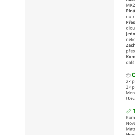
MK2 
Plná
nutn
Přes
dlou
Jed
něko
Zach
přes
Komp
dalš
O
📦
2× p
2× 
Mont
Uživ
📏
Komp
Nová
Mate
Hmot