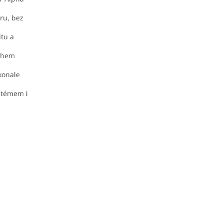
ru, bez
itu a
během
okonale
ystémem i