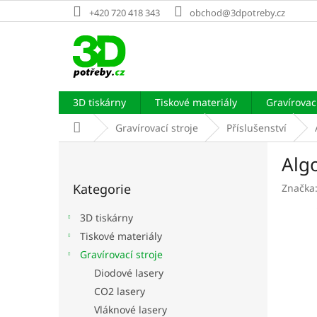
Přejít
+420 720 418 343
obchod@3dpotreby.cz
na
obsah
3D tiskárny
Tiskové materiály
Gravírovací
Domů
Gravírovací stroje
Příslušenství
P
Alg
o
Přeskočit
s
Kategorie
Značka
kategorie
t
r
3D tiskárny
a
Tiskové materiály
n
Gravírovací stroje
n
í
Diodové lasery
p
CO2 lasery
a
Vláknové lasery