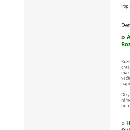
Popi
Det
A
🧩
Roz
Rozš
chtě
maxi
větš
nápi
Díky
ráme
nutn
H
⚙️
Rozš