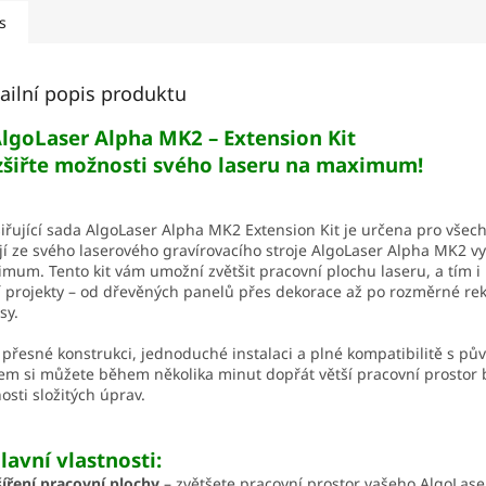
s
ailní popis produktu
lgoLaser Alpha MK2 – Extension Kit
šiřte možnosti svého laseru na maximum!
iřující sada AlgoLaser Alpha MK2 Extension Kit je určena pro všech
jí ze svého laserového gravírovacího stroje AlgoLaser Alpha MK2 vy
mum. Tento kit vám umožní zvětšit pracovní plochu laseru, a tím i 
í projekty – od dřevěných panelů přes dekorace až po rozměrné re
sy.
 přesné konstrukci, jednoduché instalaci a plné kompatibilitě s p
m si můžete během několika minut dopřát větší pracovní prostor 
osti složitých úprav.
lavní vlastnosti:
íření pracovní plochy
– zvětšete pracovní prostor vašeho AlgoLase