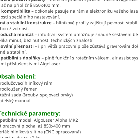
až na přibližně 850x400 mm.
 kompatibilita
– dokonale pasuje na rám a elektroniku vašeho lase
osti speciálního nastavování.
ná a stabilní konstrukce
– hliníkové profily zajišťují pevnost, stabil
hou životnost.
noduchá montáž
– intuitivní systém umožňuje snadné sestavení 
lika minut, bez nutnosti technických znalostí.
ování přesnosti
– i při větší pracovní ploše zůstává gravírování d
né a stabilní.
atibilní s doplňky
– plně funkční s rotačním válcem, air assist s
ími příslušenstvími AlgoLaser.
bsah balení:
rodlužovací hliníkový rám
prodloužený řemen
ážní sada (šrouby, spojovací prvky)
atelský manuál
Technické parametry:
atibilní model: AlgoLaser Alpha MK2
 pracovní plocha: až 850x400 mm
riál: hliníková slitina (CNC opracovaná)
nost sady: cca 2 kg