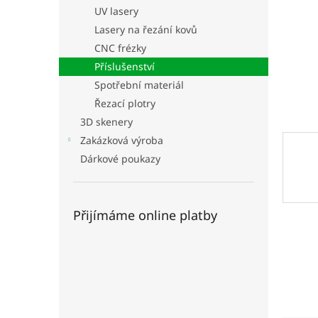
n
UV lasery
e
Lasery na řezání kovů
l
CNC frézky
Příslušenství
Spotřební materiál
Řezací plotry
3D skenery
Zakázková výroba
Dárkové poukazy
Přijímáme online platby