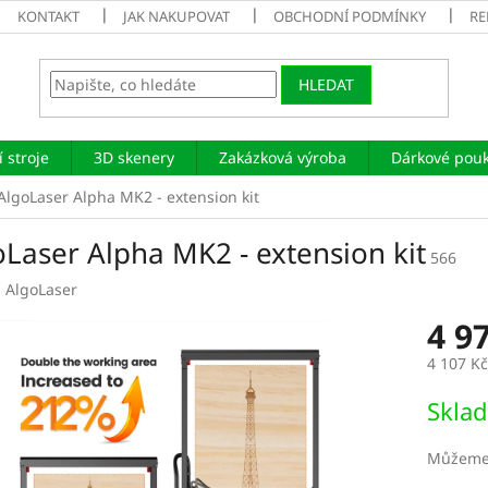
KONTAKT
JAK NAKUPOVAT
OBCHODNÍ PODMÍNKY
RE
HLEDAT
 stroje
3D skenery
Zakázková výroba
Dárkové pou
AlgoLaser Alpha MK2 - extension kit
oLaser Alpha MK2 - extension kit
566
:
AlgoLaser
4 9
4 107 K
Měrná
Sklad
cena:
Můžeme 