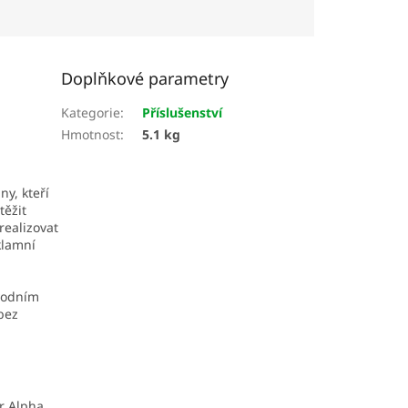
Doplňkové parametry
Kategorie
:
Příslušenství
Hmotnost
:
5.1 kg
ny, kteří
těžit
realizovat
klamní
ůvodním
bez
r Alpha