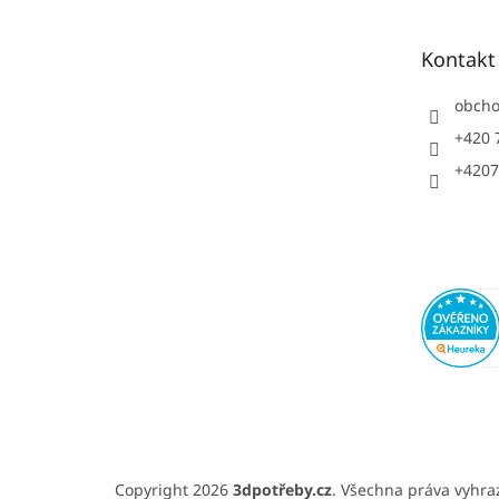
a
t
Kontakt
í
obch
+420 
+4207
Copyright 2026
3dpotřeby.cz
. Všechna práva vyhr