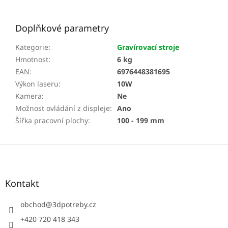
Doplňkové parametry
Kategorie
:
Gravírovací stroje
Hmotnost
:
6 kg
EAN
:
6976448381695
Výkon laseru
:
10W
Kamera
:
Ne
Možnost ovládání z displeje
:
Ano
Šířka pracovní plochy
:
100 - 199 mm
Z
á
p
a
Kontakt
t
í
obchod
@
3dpotreby.cz
+420 720 418 343