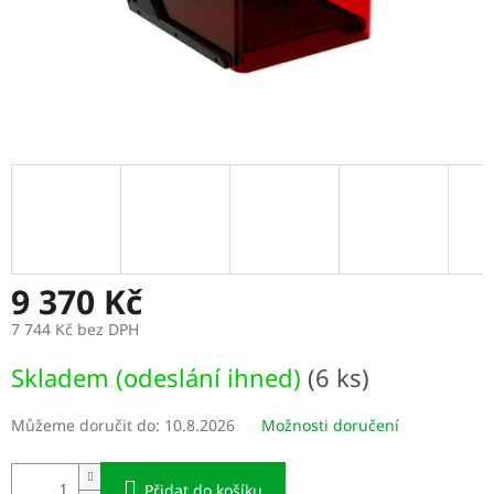
9 370 Kč
7 744 Kč bez DPH
Měrná
Skladem (odeslání ihned)
(6 ks)
cena:
Můžeme doručit do:
10.8.2026
Možnosti doručení
Přidat do košíku