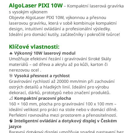
AlgoLaser PIXI 10W
– Kompaktní laserová gravírka
s vysokým výkonem
Objevte AlgoLaser PIXI 10W, výkonnou a přesnou
laserovou gravírku, která v sobě kombinuje kompaktní
design, intuitivní ovládání a profesionální výsledky.
Ideální pro domácí kutily, začátečníky i pokročilé tvůrce!
Klíčové vlastnosti:
🔥
Výkonný 10W laserový modul
Umožňuje efektivní řezání i gravírování široké škály
materiálů – od dřeva a akrylu až po kůži, karton či
nerezovou ocel .
🎯
Vysoká přesnost a rychlost
Gravírování rychlostí až 20000 mm/min při zachování
ostrých detailů a hladkých linií. Ideální pro výrobu
dekorací, dárků, prototypů nebo značení produktů.
📐
Kompaktní pracovní plocha
160 × 160 mm, plocha pro gravírování 100 x 100 mm –
ideální velikost pro práci na stole nebo v domácí dílně.
Perfektní rovnováha mezi prostorem a přenositelností.
🧠
Inteligentní ovládání a dotykový displej v Českém
jazyce
Barevný dotykový displej umožňuje snadné nastavení bez