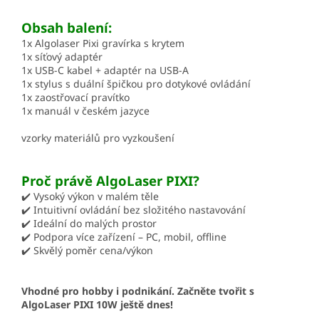
Obsah balení:
1x Algolaser Pixi gravírka s krytem
1x síťový adaptér
1x USB-C kabel + adaptér na USB-A
1x stylus s duální špičkou pro dotykové ovládání
1x zaostřovací pravítko
1x manuál v českém jazyce
vzorky materiálů pro vyzkoušení
Proč právě AlgoLaser PIXI?
✔️ Vysoký výkon v malém těle
✔️ Intuitivní ovládání bez složitého nastavování
✔️ Ideální do malých prostor
✔️ Podpora více zařízení – PC, mobil, offline
✔️ Skvělý poměr cena/výkon
Vhodné pro hobby i podnikání. Začněte tvořit s
AlgoLaser PIXI 10W ještě dnes!