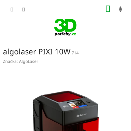
Přejít
NÁKUP
na
obsah
KOŠÍK
algolaser PIXI 10W
714
Značka:
AlgoLaser