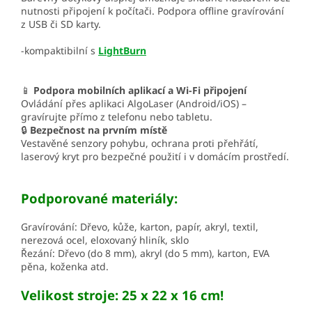
nutnosti připojení k počítači. Podpora offline gravírování
z USB či SD karty.
-kompaktibilní s
LightBurn
📱
Podpora mobilních aplikací a Wi-Fi připojení
Ovládání přes aplikaci AlgoLaser (Android/iOS) –
gravírujte přímo z telefonu nebo tabletu.
🔒
Bezpečnost na prvním místě
Vestavěné senzory pohybu, ochrana proti přehřátí,
laserový kryt pro bezpečné použití i v domácím prostředí.
Podporované materiály:
Gravírování: Dřevo, kůže, karton, papír, akryl, textil,
nerezová ocel, eloxovaný hliník, sklo
Řezání: Dřevo (do 8 mm), akryl (do 5 mm), karton, EVA
pěna, koženka atd.
Velikost stroje: 25 x 22 x 16 cm!