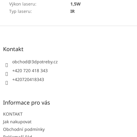
Výkon laseru
:
1,5W
Typ laseru
:
IR
Z
á
p
a
Kontakt
t
í
obchod
@
3dpotreby.cz
+420 720 418 343
+420720418343
Informace pro vás
KONTAKT
Jak nakupovat
Obchodní podmínky
Reklamačí řád