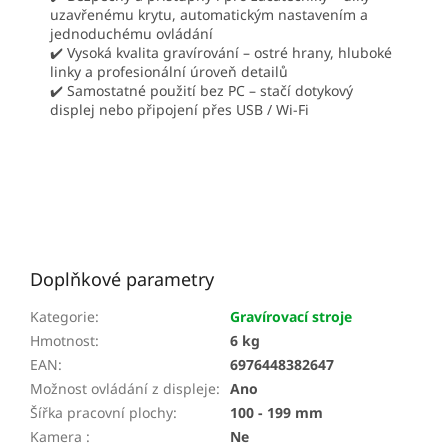
uzavřenému krytu, automatickým nastavením a
jednoduchému ovládání
✔️ Vysoká kvalita gravírování – ostré hrany, hluboké
linky a profesionální úroveň detailů
✔️ Samostatné použití bez PC – stačí dotykový
displej nebo připojení přes USB / Wi-Fi
Doplňkové parametry
Kategorie
:
Gravírovací stroje
Hmotnost
:
6 kg
EAN
:
6976448382647
Možnost ovládání z displeje
:
Ano
Šířka pracovní plochy
:
100 - 199 mm
Kamera
:
Ne