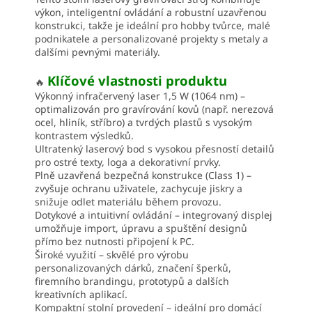
výkon, inteligentní ovládání a robustní uzavřenou
konstrukci, takže je ideální pro hobby tvůrce, malé
podnikatele a personalizované projekty s metaly a
dalšími pevnými materiály.
Klíčové vlastnosti produktu
🔥
Výkonný infračervený laser 1,5 W (1064 nm) –
optimalizován pro gravírování kovů (např. nerezová
ocel, hliník, stříbro) a tvrdých plastů s vysokým
kontrastem výsledků.
Ultratenký laserový bod s vysokou přesností detailů
pro ostré texty, loga a dekorativní prvky.
Plně uzavřená bezpečná konstrukce (Class 1) –
zvyšuje ochranu uživatele, zachycuje jiskry a
snižuje odlet materiálu během provozu.
Dotykové a intuitivní ovládání – integrovaný displej
umožňuje import, úpravu a spuštění designů
přímo bez nutnosti připojení k PC.
Široké využití – skvělé pro výrobu
personalizovaných dárků, značení šperků,
firemního brandingu, prototypů a dalších
kreativních aplikací.
Kompaktní stolní provedení – ideální pro domácí