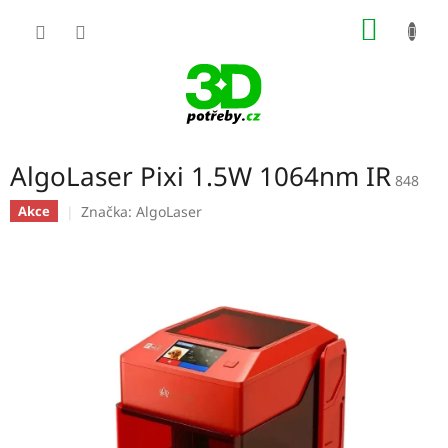
Přejít
NÁKUP
na
obsah
KOŠÍK
AlgoLaser Pixi 1.5W 1064nm IR
848
Značka:
AlgoLaser
Akce