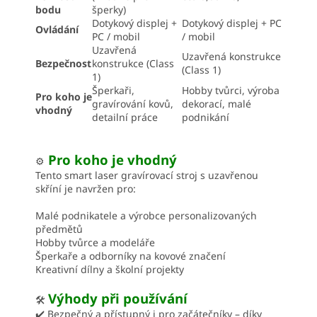
bodu
šperky)
Dotykový displej +
Dotykový displej + PC
Ovládání
PC / mobil
/ mobil
Uzavřená
Uzavřená konstrukce
Bezpečnost
konstrukce (Class
(Class 1)
1)
Šperkaři,
Hobby tvůrci, výroba
Pro koho je
gravírování kovů,
dekorací, malé
vhodný
detailní práce
podnikání
Pro koho je vhodný
⚙️
Tento smart laser gravírovací stroj s uzavřenou
skříní je navržen pro:
Malé podnikatele a výrobce personalizovaných
předmětů
Hobby tvůrce a modeláře
Šperkaře a odborníky na kovové značení
Kreativní dílny a školní projekty
Výhody při používání
🛠️
✔️ Bezpečný a přístupný i pro začátečníky – díky