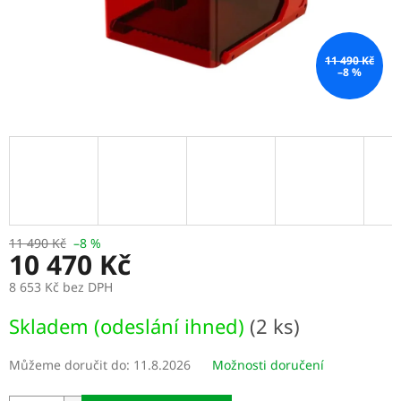
11 490 Kč
–8 %
11 490 Kč
–8 %
10 470 Kč
8 653 Kč bez DPH
Měrná
Skladem (odeslání ihned)
(2 ks)
cena:
Můžeme doručit do:
11.8.2026
Možnosti doručení