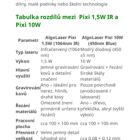
dílny, malé podniky nebo školní technologie
Tabulka rozdílů mezi Pixi 1,5W IR a
Pixi 10W
AlgoLaser Pixi
AlgoLaser Pixi 10W
Parametr
1.5W (1064nm IR)
(450nm Blue)
Infračervený (1064
Modrý diodový (450
Typ laseru
nm)
±5 nm)
Výkon
1,5 W
10 W
Jemné gravírování
Gravírování + řezání
Hlavní
kovů a detailní
široké škály
využití
značení
materiálů
Ano – ideální pro
Pouze povrchově
Gravírování
nerez, hliník,
(anodizované /
kovů
drahé kovy
lakované)
Omezené (není
Ano – dřevo,
Řezání
primárně určeno k
překližka, akryl (vyšší
materiálů
řezání)
výkon)
Pracovní
cca 100 × 100 mm
cca 100 × 100 mm
plocha
Přesnost /
Velmi jemný detail
velikost
(vhodné pro
cca 0,08 × 0,12 mm