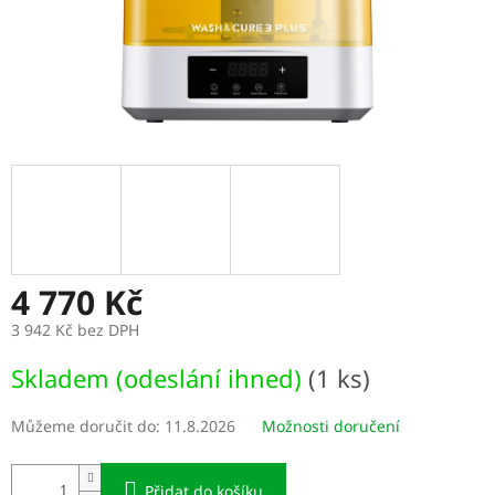
4 770 Kč
3 942 Kč bez DPH
Měrná
Skladem (odeslání ihned)
(1 ks)
cena:
Můžeme doručit do:
11.8.2026
Možnosti doručení
Přidat do košíku