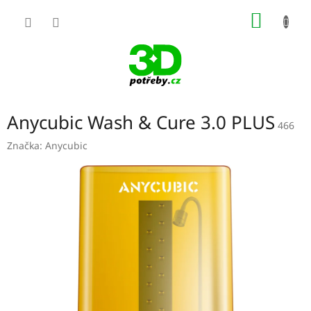
Přejít
NÁKUP
na
obsah
KOŠÍK
Anycubic Wash & Cure 3.0 PLUS
466
Značka:
Anycubic