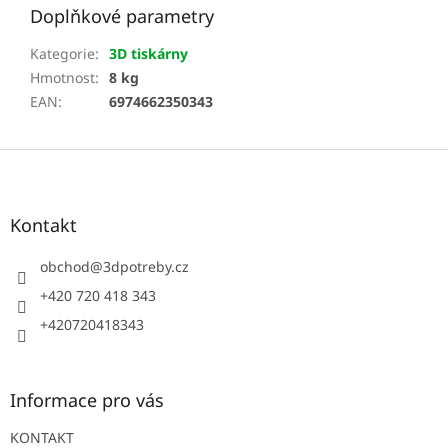
Doplňkové parametry
Kategorie
:
3D tiskárny
Hmotnost
:
8 kg
EAN
:
6974662350343
Z
á
p
a
Kontakt
t
í
obchod
@
3dpotreby.cz
+420 720 418 343
+420720418343
Informace pro vás
KONTAKT