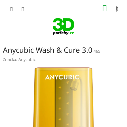
Přejít
NÁKUP
na
obsah
KOŠÍK
Anycubic Wash & Cure 3.0
465
Značka:
Anycubic