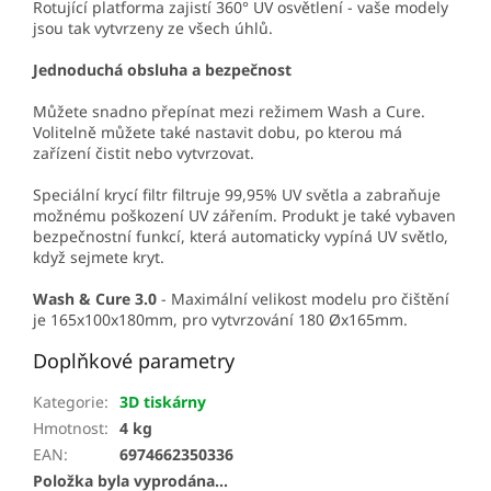
Rotující platforma zajistí 360° UV osvětlení - vaše modely
jsou tak vytvrzeny ze všech úhlů.
Jednoduchá obsluha a bezpečnost
Můžete snadno přepínat mezi režimem Wash a Cure.
Volitelně můžete také nastavit dobu, po kterou má
zařízení čistit nebo vytvrzovat.
Speciální krycí filtr filtruje 99,95% UV světla a zabraňuje
možnému poškození UV zářením. Produkt je také vybaven
bezpečnostní funkcí, která automaticky vypíná UV světlo,
když sejmete kryt.
Wash & Cure 3.0
- Maximální velikost modelu pro čištění
je 165x100x180mm, pro vytvrzování 180 Øx165mm.
Doplňkové parametry
Kategorie
:
3D tiskárny
Hmotnost
:
4 kg
EAN
:
6974662350336
Položka byla vyprodána…