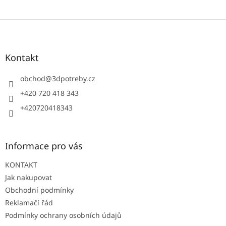
Z
á
p
a
Kontakt
t
í
obchod
@
3dpotreby.cz
+420 720 418 343
+420720418343
Informace pro vás
KONTAKT
Jak nakupovat
Obchodní podmínky
Reklamačí řád
Podmínky ochrany osobních údajů