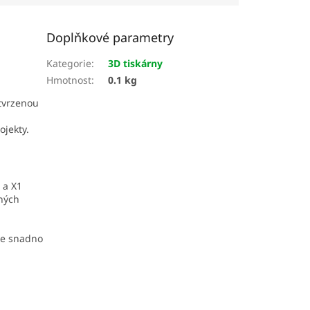
Doplňkové parametry
Kategorie
:
3D tiskárny
Hmotnost
:
0.1 kg
tvrzenou
ojekty.
 a X1
žných
ze snadno