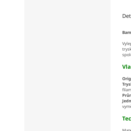
Det
Bam
Vyle
trys
spol
Vla
Orig
Trys
fila
Prů
Jed
vymě
Te
Mate