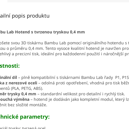
ailní popis produktu
bu Lab Hotend s tvrzenou tryskou 0,4 mm
pšete svou 3D tiskárnu Bambu Lab pomocí originálního hotendu s 
kou o průměru 0,4 mm. Tento vysoce kvalitní hotend je navržen pro
ehlivý a precizní tisk, ideální pro každodenní použití i náročnější pr
stnosti:
inální díl
– plně kompatibilní s tiskárnami Bambu Lab řady P1, P1S
ka z nerezové oceli
– odolná proti opotřebení, vhodná pro tisk bě
mentů (PLA, PETG, ABS).
měr trysky 0,4 mm
– standardní velikost pro detailní i rychlý tisk.
nouchá výměna
– hotend je dodáván jako kompletní modul, který l
nit bez složité montáže.
chnické parametry:
riál trysky: tvrzená ocel