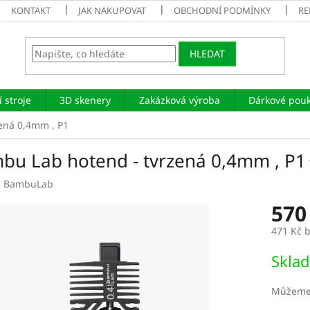
KONTAKT
JAK NAKUPOVAT
OBCHODNÍ PODMÍNKY
RE
HLEDAT
 stroje
3D skenery
Zakázková výroba
Dárkové pou
ená 0,4mm , P1
bu Lab hotend - tvrzená 0,4mm , P1
:
BambuLab
570
471 Kč 
Měrná
Sklad
cena:
Můžeme 