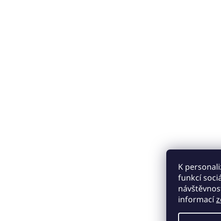
K personali
funkcí soci
návštěvnost
informací
z