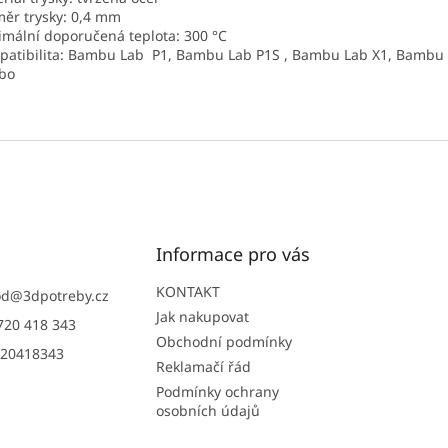
ěr trysky: 0,4 mm
mální doporučená teplota: 300 °C
atibilita: Bambu Lab P1, Bambu Lab P1S , Bambu Lab X1, Bambu 
bo
Informace pro vás
KONTAKT
od
@
3dpotreby.cz
Jak nakupovat
720 418 343
Obchodní podmínky
20418343
Reklamačí řád
Podmínky ochrany
osobních údajů