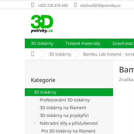
Přejít
+420 720 418 343
obchod@3dpotreby.cz
na
obsah
3D tiskárny
Tiskové materiály
Gravírovací
Domů
3D tiskárny
Bambu Lab hotend - tvrz
P
Bam
o
Přeskočit
s
Kategorie
Značka
kategorie
t
r
3D tiskárny
a
Profesionální 3D tiskárny
n
3D tiskárny na filament
n
í
3D tiskárny na pryskyřici
p
Náhradní díly a příslušenství
a
Pro 3D tiskárny na filament