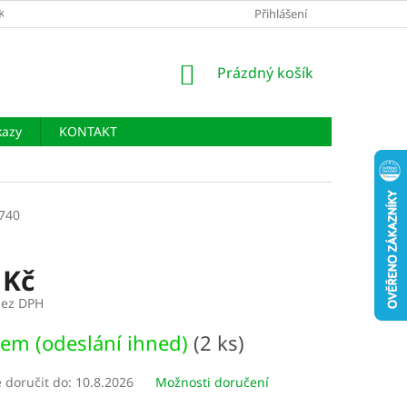
KLAMAČÍ ŘÁD
PODMÍNKY OCHRANY OSOBNÍCH ÚDAJŮ
Přihlášení
NÁKUPNÍ
Prázdný košík
KOŠÍK
kazy
KONTAKT
740
 Kč
bez DPH
em (odeslání ihned)
(2 ks)
doručit do:
10.8.2026
Možnosti doručení