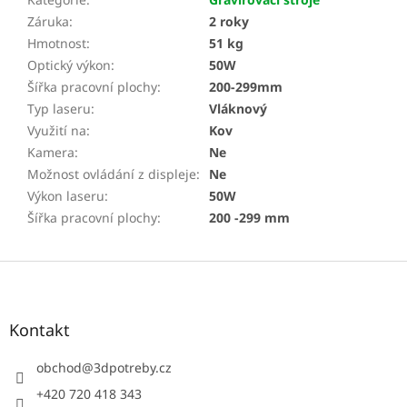
Záruka
:
2 roky
Hmotnost
:
51 kg
Optický výkon
:
50W
Šířka pracovní plochy
:
200-299mm
Typ laseru
:
Vláknový
Využití na
:
Kov
Kamera
:
Ne
Možnost ovládání z displeje
:
Ne
Výkon laseru
:
50W
Šířka pracovní plochy
:
200 -299 mm
Z
á
p
a
Kontakt
t
í
obchod
@
3dpotreby.cz
+420 720 418 343