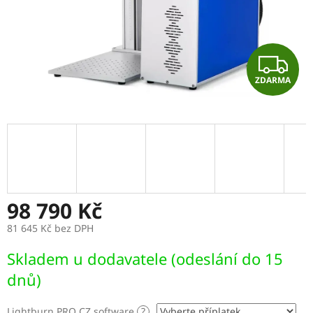
Z
ZDARMA
D
A
R
M
A
98 790 Kč
81 645 Kč
bez DPH
Měrná
Skladem u dodavatele (odeslání do 15
cena:
dnů)
Lightburn PRO CZ software
?