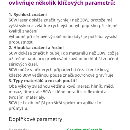
ovlivňuje několik klíčových parametrů:
1. Rychlost značení
50W laser dokáže značit rychleji než 30W, protože má
vyšší výkon a zvládne rychlejší pohyb paprsku při stejné
kvalitě značení.
Výhodné při sériové výrobě nebo když je potřeba vysoká
propustnost.
2. Hloubka značení a řezání
50W dokáže značit hlouběji do materiálu než 30W, což je
užitečné např. pro gravírování kovů nebo hlubší značení
sériových čísel.
50W může v některých případech i řezat tenké kovy,
kdežto 30W většinou pouze značí/povrchově gravíruje.
3. Typy materiálů a rozsah použití
Oba výkony zvládnou většinu kovů (nerez, hliník, měď,
mosaz, titan), ale 50W si lépe poradí s reflexními a
tvrdšími materiály.
50W je flexibilnější pro širší spektrum aplikací v
průmyslu.
Doplňkové parametry
Kategorie
:
Gravírovací stroje