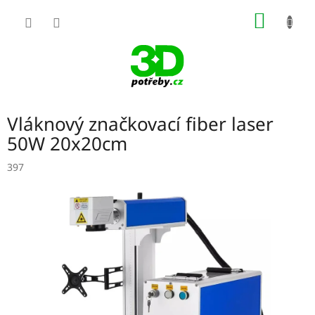
Přejít
NÁKUP
na
obsah
KOŠÍK
Vláknový značkovací fiber laser
50W 20x20cm
397