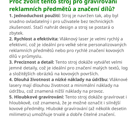
Proč zvolit tento stroj pro gravírování
reklamních předmětů a značení dílů?
1. Jednoduchost použití:
Stroj je navržen tak, aby byl
snadno ovladatelný i pro uživatele bez technických
zkušeností. Stačí nahrát design a stroj se postará o
zbytek.
2. Rychlost a efektivita:
Vláknový laser je velmi rychlý a
efektivní, což je ideální pro velké série personalizovaných
reklamních předmětů nebo pro rychlé značení kovových
dílů v průmyslu.
3. Preciznost a detail:
Tento stroj dokáže vytvářet velmi
jemné detaily, což je ideální pro značení malých textů, log
a složitějších obrázků na kovových površích.
4. Dlouhá životnost a nízké náklady na údržbu:
Vláknové
lasery mají dlouhou životnost a minimální náklady na
údržbu, což znamená nižší náklady na provoz.
5. Hloubkové gravírování:
Tento stroj dokáže gravírovat i
hloubkově, což znamená, že je možné označit i silnější
kovové předměty. Hluboké gravírování (až několik desetin
milimetru) umožňuje trvalé a dobře čitelné značení.