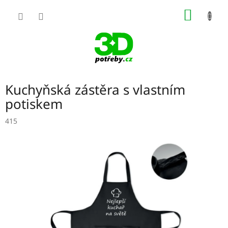
Přejít
NÁKUP
na
obsah
KOŠÍK
Kuchyňská zástěra s vlastním
potiskem
415