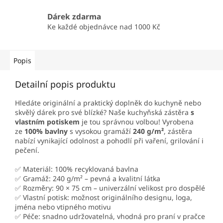
Dárek zdarma
Ke každé objednávce nad 1000 Kč
Popis
Detailní popis produktu
Hledáte originální a praktický doplněk do kuchyně nebo
skvělý dárek pro své blízké? Naše kuchyňská zástěra
s
vlastním potiskem
je tou správnou volbou! Vyrobena
ze
100% bavlny
s vysokou gramáží
240 g/m²
, zástěra
nabízí vynikající odolnost a pohodlí při vaření, grilování i
pečení.
✅ Materiál: 100% recyklovaná bavlna
✅ Gramáž: 240 g/m² – pevná a kvalitní látka
✅ Rozměry: 90 × 75 cm – univerzální velikost pro dospělé
✅ Vlastní potisk: možnost originálního designu, loga,
jména nebo vtipného motivu
✅ Péče: snadno udržovatelná, vhodná pro praní v pračce