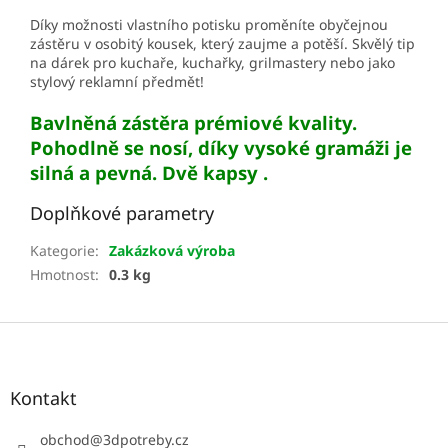
Díky možnosti vlastního potisku proměníte obyčejnou
zástěru v osobitý kousek, který zaujme a potěší. Skvělý tip
na dárek pro kuchaře, kuchařky, grilmastery nebo jako
stylový reklamní předmět!
Bavlněná zástěra prémiové kvality.
Pohodlně se nosí, díky vysoké gramáži je
silná a pevná. Dvě kapsy .
Doplňkové parametry
Kategorie
:
Zakázková výroba
Hmotnost
:
0.3 kg
Z
á
p
a
Kontakt
t
í
obchod
@
3dpotreby.cz