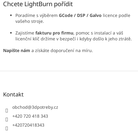
Chcete LightBurn pořídit
Poradíme s výběrem
GCode / DSP / Galvo
licence podle
vašeho stroje.
Zajistíme
fakturu pro firmu
, pomoc s instalací a váš
licenční klíč držíme v bezpečí i kdyby došlo k jeho ztrátě.
Napište nám
a získáte doporučení na míru.
Z
á
p
a
Kontakt
t
í
obchod
@
3dpotreby.cz
+420 720 418 343
+420720418343