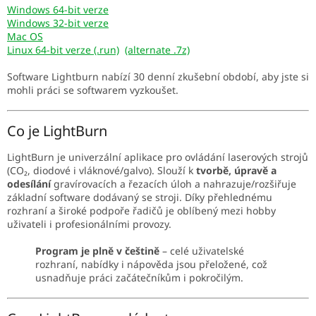
Windows 64-bit verze
Windows 32-bit verze
Mac OS
Linux 64-bit verze (.run)
(alternate .7z)
Software Lightburn nabízí 30 denní zkušební období, aby jste si
mohli práci se softwarem vyzkoušet.
Co je LightBurn
LightBurn je univerzální aplikace pro ovládání laserových strojů
(CO₂, diodové i vláknové/galvo). Slouží k
tvorbě, úpravě a
odesílání
gravírovacích a řezacích úloh a nahrazuje/rozšiřuje
základní software dodávaný se stroji. Díky přehlednému
rozhraní a široké podpoře řadičů je oblíbený mezi hobby
uživateli i profesionálními provozy.
Program je plně v češtině
– celé uživatelské
rozhraní, nabídky i nápověda jsou přeložené, což
usnadňuje práci začátečníkům i pokročilým.