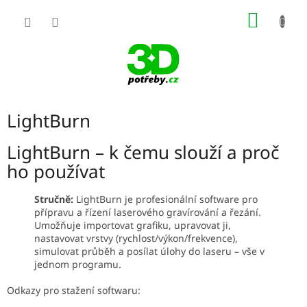
Přejít
NÁKUP
na
obsah
KOŠÍK
LightBurn
LightBurn – k čemu slouží a proč
ho používat
Stručně:
LightBurn je profesionální software pro
přípravu a řízení laserového gravírování a řezání.
Umožňuje importovat grafiku, upravovat ji,
nastavovat vrstvy (rychlost/výkon/frekvence),
simulovat průběh a posílat úlohy do laseru – vše v
jednom programu.
Odkazy pro stažení softwaru: