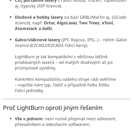
CO₂ portálové lasery
s řadiči Ruida, Trocen, TopWisdom
aj. (typicky
DSP licence
).
Diodové a hobby lasery
na bázi GRBL/Marlin aj. (
GCode
licence
), např.
Ortur, AlgoLaser, Two Trees, xTool,
Atomstack a další.
Galvo/vláknové lasery
(JPT, Raycus, IPG…) – režim
Galvo
licence
(EZCAD2/EZCAD3 řídicí karty).
LightBurn je tak kompatibilní s většinou běžně
prodávaných laserů – od malých diodových až po
průmyslové systémy.
Konkrétní kompatibilitu vašeho stroje rádi ověříme
– napište nám typ, řadič a případně fotku štítku
řídicí jednotky.
Proč LightBurn oproti jiným řešením
Vše v jednom:
není nutné přepínat mezi editorem,
převodníkem a odesílacím softwarem.