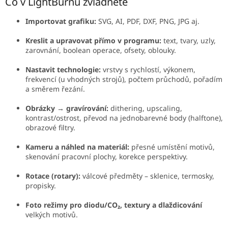
Co v LightBurnu zvládnete
Importovat grafiku:
SVG, AI, PDF, DXF, PNG, JPG aj.
Kreslit a upravovat přímo v programu:
text, tvary, uzly,
zarovnání, boolean operace, ofsety, oblouky.
Nastavit technologie:
vrstvy s rychlostí, výkonem,
frekvencí (u vhodných strojů), počtem průchodů, pořadím
a směrem řezání.
Obrázky → gravírování:
dithering, upscaling,
kontrast/ostrost, převod na jednobarevné body (halftone),
obrazové filtry.
Kameru a náhled na materiál:
přesné umístění motivů,
skenování pracovní plochy, korekce perspektivy.
Rotace (rotary):
válcové předměty – sklenice, termosky,
propisky.
Foto režimy pro diodu/CO₂, textury a dlaždicování
velkých motivů.