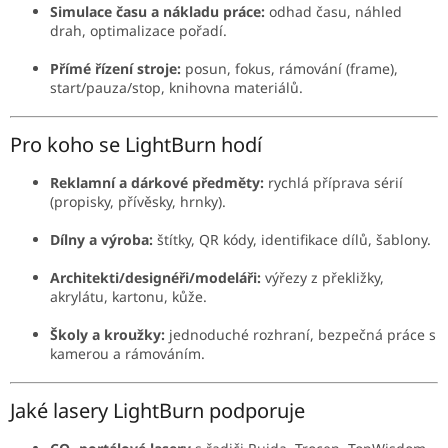
Simulace času a nákladu práce:
odhad času, náhled
drah, optimalizace pořadí.
Přímé řízení stroje:
posun, fokus, rámování (frame),
start/pauza/stop, knihovna materiálů.
Pro koho se LightBurn hodí
Reklamní a dárkové předměty:
rychlá příprava sérií
(propisky, přívěsky, hrnky).
Dílny a výroba:
štítky, QR kódy, identifikace dílů, šablony.
Architekti/designéři/modeláři:
výřezy z překližky,
akrylátu, kartonu, kůže.
Školy a kroužky:
jednoduché rozhraní, bezpečná práce s
kamerou a rámováním.
Jaké lasery LightBurn podporuje