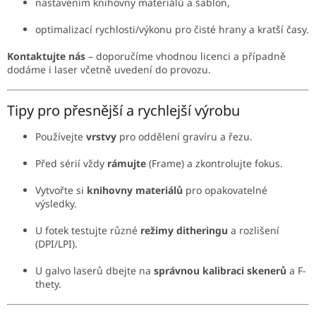
nastavením knihovny materiálů a šablon,
optimalizací rychlosti/výkonu pro čisté hrany a kratší časy.
Kontaktujte nás
– doporučíme vhodnou licenci a případně
dodáme i laser včetně uvedení do provozu.
Tipy pro přesnější a rychlejší výrobu
Používejte
vrstvy
pro oddělení gravíru a řezu.
Před sérií vždy
rámujte
(Frame) a zkontrolujte fokus.
Vytvořte si
knihovny materiálů
pro opakovatelné
výsledky.
U fotek testujte různé
režimy ditheringu
a rozlišení
(DPI/LPI).
U galvo laserů dbejte na
správnou kalibraci skenerů
a F-
thety.