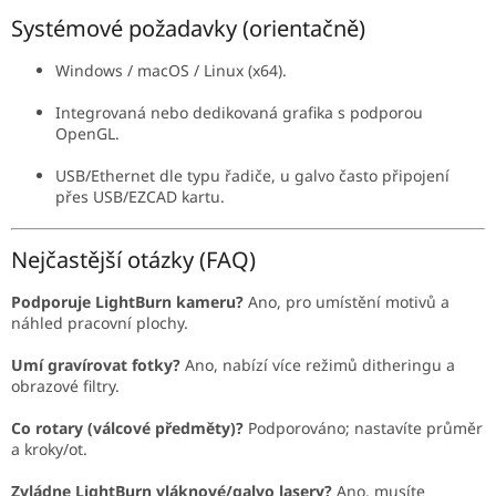
Systémové požadavky (orientačně)
Windows / macOS / Linux (x64).
Integrovaná nebo dedikovaná grafika s podporou
OpenGL.
USB/Ethernet dle typu řadiče, u galvo často připojení
přes USB/EZCAD kartu.
Nejčastější otázky (FAQ)
Podporuje LightBurn kameru?
Ano, pro umístění motivů a
náhled pracovní plochy.
Umí gravírovat fotky?
Ano, nabízí více režimů ditheringu a
obrazové filtry.
Co rotary (válcové předměty)?
Podporováno; nastavíte průměr
a kroky/ot.
Zvládne LightBurn vláknové/galvo lasery?
Ano, musíte