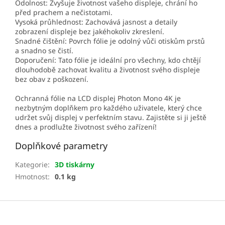
Odolnost: Zvyšuje životnost vašeho displeje, chrání ho
před prachem a nečistotami.
Vysoká průhlednost: Zachovává jasnost a detaily
zobrazení displeje bez jakéhokoliv zkreslení.
Snadné čištění: Povrch fólie je odolný vůči otiskům prstů
a snadno se čistí.
Doporučení: Tato fólie je ideální pro všechny, kdo chtějí
dlouhodobě zachovat kvalitu a životnost svého displeje
bez obav z poškození.
Ochranná fólie na LCD displej Photon Mono 4K je
nezbytným doplňkem pro každého uživatele, který chce
udržet svůj displej v perfektním stavu. Zajistěte si ji ještě
dnes a prodlužte životnost svého zařízení!
Doplňkové parametry
Kategorie
:
3D tiskárny
Hmotnost
:
0.1 kg
Z
á