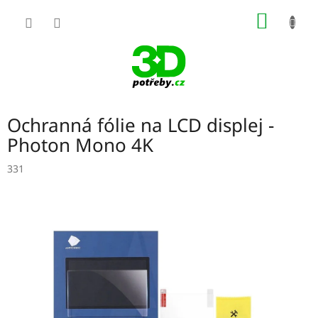
Přejít
NÁKUP
na
obsah
KOŠÍK
Ochranná fólie na LCD displej -
Photon Mono 4K
331