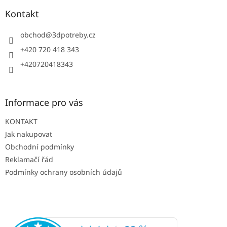
p
a
Kontakt
t
í
obchod
@
3dpotreby.cz
+420 720 418 343
+420720418343
Informace pro vás
KONTAKT
Jak nakupovat
Obchodní podmínky
Reklamačí řád
Podmínky ochrany osobních údajů