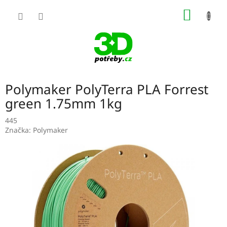
Přejít
NÁKUP
na
obsah
KOŠÍK
Polymaker PolyTerra PLA Forrest
green 1.75mm 1kg
445
Značka:
Polymaker