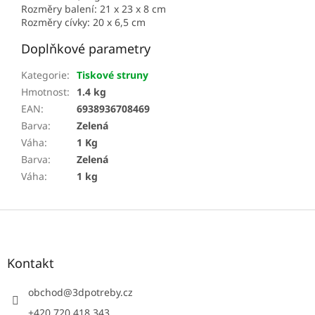
Rozměry balení: 21 x 23 x 8 cm
Rozměry cívky: 20 x 6,5 cm
Doplňkové parametry
Kategorie
:
Tiskové struny
Hmotnost
:
1.4 kg
EAN
:
6938936708469
Barva
:
Zelená
Váha
:
1 Kg
Barva
:
Zelená
Váha
:
1 kg
Z
á
p
a
Kontakt
t
í
obchod
@
3dpotreby.cz
+420 720 418 343