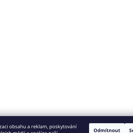
zaci obsahu a reklam, poskytování
Odmítnout
S