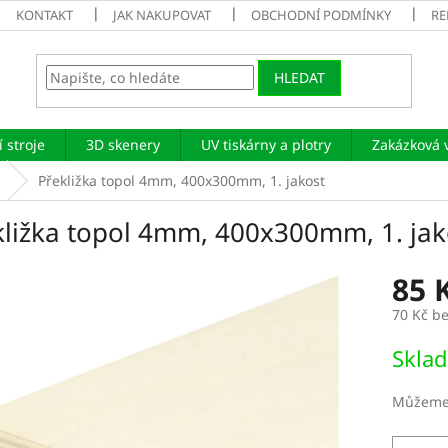
KONTAKT
JAK NAKUPOVAT
OBCHODNÍ PODMÍNKY
RE
HLEDAT
 stroje
3D skenery
UV tiskárny a plotry
Zakázková 
Překližka topol 4mm, 400x300mm, 1. jakost
kližka topol 4mm, 400x300mm, 1. jak
85 
70 Kč b
Měrná
Sklad
cena:
Můžeme 