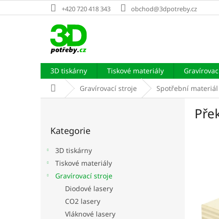
Přejít
+420 720 418 343
obchod@3dpotreby.cz
na
obsah
3D tiskárny
Tiskové materiály
Gravírovací
Domů
Gravírovací stroje
Spotřební materiál
P
Pře
o
Přeskočit
s
Kategorie
kategorie
t
r
3D tiskárny
a
Tiskové materiály
n
Gravírovací stroje
n
í
Diodové lasery
p
CO2 lasery
a
Vláknové lasery