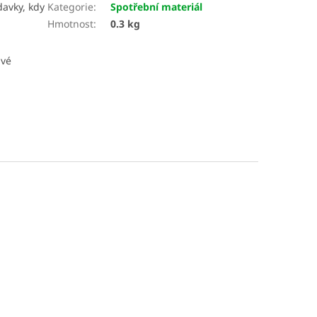
davky, kdy
Kategorie
:
Spotřební materiál
Hmotnost
:
0.3 kg
avé