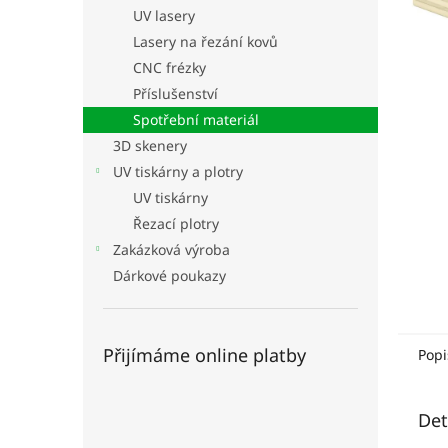
n
UV lasery
e
Lasery na řezání kovů
l
CNC frézky
Příslušenství
Spotřební materiál
3D skenery
UV tiskárny a plotry
UV tiskárny
Řezací plotry
Zakázková výroba
Dárkové poukazy
Přijímáme online platby
Popi
Det