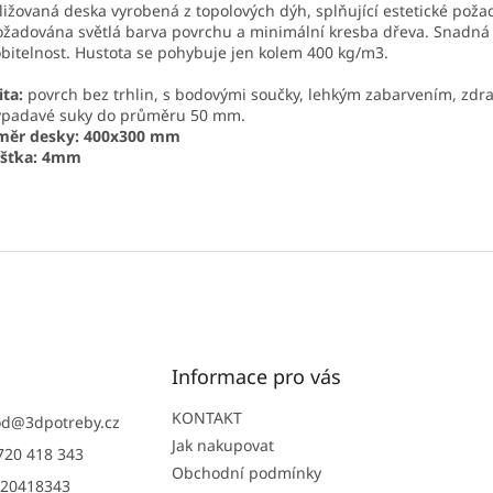
ližovaná deska vyrobená z topolových dýh, splňující estetické poža
ožadována světlá barva povrchu a minimální kresba dřeva. Snadná
bitelnost. Hustota se pohybuje jen kolem 400 kg/m3.
ita:
povrch bez trhlin, s bodovými součky, lehkým zabarvením, zdr
ypadavé suky do průměru 50 mm.
měr desky: 400x300 mm
ušťka: 4mm
Informace pro vás
KONTAKT
od
@
3dpotreby.cz
Jak nakupovat
720 418 343
Obchodní podmínky
20418343