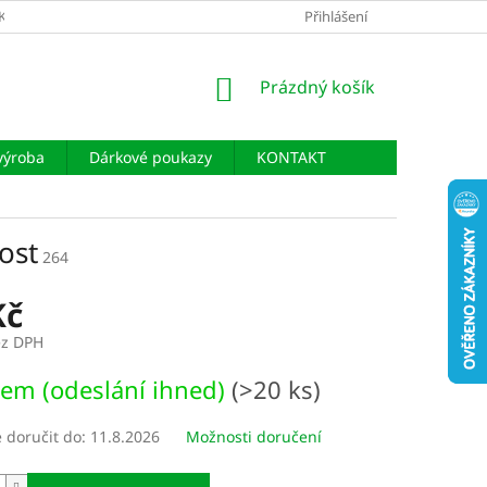
KLAMAČÍ ŘÁD
PODMÍNKY OCHRANY OSOBNÍCH ÚDAJŮ
Přihlášení
NÁKUPNÍ
Prázdný košík
KOŠÍK
výroba
Dárkové poukazy
KONTAKT
ost
264
Kč
ez DPH
em (odeslání ihned)
(>20 ks)
doručit do:
11.8.2026
Možnosti doručení