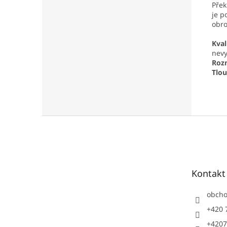
Přek
je p
obro
Kval
nev
Roz
Tlo
Z
á
p
a
t
Kontakt
í
obch
+420 
+4207