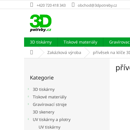
Přejít
+420 720 418 343
obchod@3dpotreby.cz
na
obsah
3D tiskárny
Tiskové materiály
Gravírovací
Domů
Zakázková výroba
přívěsek na klíče 3
P
přív
o
Přeskočit
s
Kategorie
kategorie
t
r
3D tiskárny
a
Tiskové materiály
n
Gravírovací stroje
n
í
3D skenery
p
UV tiskárny a plotry
a
UV tiskárny