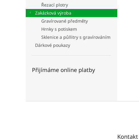
n
Řezací plotry
e
Zakázková výroba
l
Gravírované předměty
Hrnky s potiskem
Sklenice a půllitry s gravírováním
Dárkové poukazy
Přijímáme online platby
Z
á
p
a
t
Kontakt
í