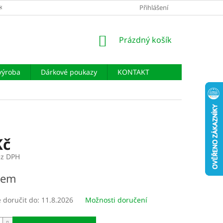
KLAMAČÍ ŘÁD
PODMÍNKY OCHRANY OSOBNÍCH ÚDAJŮ
Přihlášení
NÁKUPNÍ
Prázdný košík
KOŠÍK
výroba
Dárkové poukazy
KONTAKT
Kč
ez DPH
dem
doručit do:
11.8.2026
Možnosti doručení