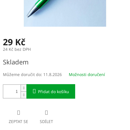
29 Kč
24 Kč bez DPH
Měrná
Skladem
cena:
Můžeme doručit do:
11.8.2026
Možnosti doručení
Přidat do košíku
ZEPTAT SE
SDÍLET