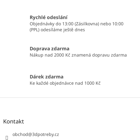
Rychlé odeslání
Objednávky do 13:00 (Zásilkovna) nebo 10:00
(PPL) odesíláme ještě dnes
Doprava zdarma
Nákup nad 2000 Kč znamená dopravu zdarma
Dárek zdarma
Ke každé objednávce nad 1000 Kč
Z
á
p
a
Kontakt
t
í
obchod
@
3dpotreby.cz