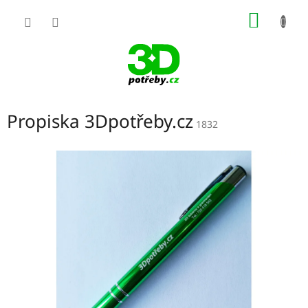
Přejít
NÁKUP
na
obsah
KOŠÍK
Propiska 3Dpotřeby.cz
1832