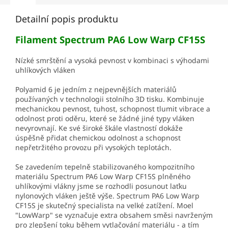
Detailní popis produktu
Filament Spectrum PA6 Low Warp CF15S
Nízké smrštění a vysoká pevnost v kombinaci s výhodami
uhlíkových vláken
Polyamid 6 je jedním z nejpevnějších materiálů
používaných v technologii stolního 3D tisku. Kombinuje
mechanickou pevnost, tuhost, schopnost tlumit vibrace a
odolnost proti oděru, které se žádné jiné typy vláken
nevyrovnají. Ke své široké škále vlastností dokáže
úspěšně přidat chemickou odolnost a schopnost
nepřetržitého provozu při vysokých teplotách.
Se zavedením tepelně stabilizovaného kompozitního
materiálu Spectrum PA6 Low Warp CF15S plněného
uhlíkovými vlákny jsme se rozhodli posunout laťku
nylonových vláken ještě výše. Spectrum PA6 Low Warp
CF15S je skutečný specialista na velké zatížení. Moel
"LowWarp" se vyznačuje extra obsahem směsi navrženým
pro zlepšení toku během vytlačování materiálu - a tím