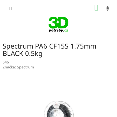
Přejít
NÁKUP
na
obsah
KOŠÍK
Spectrum PA6 CF15S 1.75mm
BLACK 0.5kg
546
Značka:
Spectrum