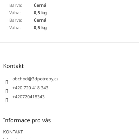
Barva
:
Černá
Váha
:
0,5 kg
Barva
:
Černá
Váha
:
0,5 kg
Z
á
p
a
Kontakt
t
í
obchod
@
3dpotreby.cz
+420 720 418 343
+420720418343
Informace pro vás
KONTAKT