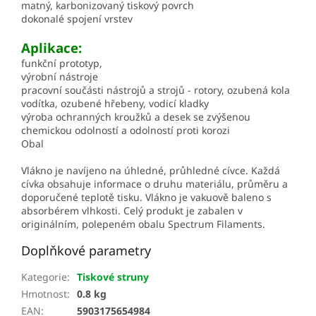
matný, karbonizovaný tiskový povrch
dokonalé spojení vrstev
Aplikace:
funkční prototyp,
výrobní nástroje
pracovní součásti nástrojů a strojů - rotory, ozubená kola
vodítka, ozubené hřebeny, vodicí kladky
výroba ochranných kroužků a desek se zvýšenou
chemickou odolností a odolností proti korozi
Obal
Vlákno je navíjeno na úhledné, průhledné cívce. Každá
cívka obsahuje informace o druhu materiálu, průměru a
doporučené teplotě tisku. Vlákno je vakuově baleno s
absorbérem vlhkosti. Celý produkt je zabalen v
originálním, polepeném obalu Spectrum Filaments.
Doplňkové parametry
Kategorie
:
Tiskové struny
Hmotnost
:
0.8 kg
EAN
:
5903175654984