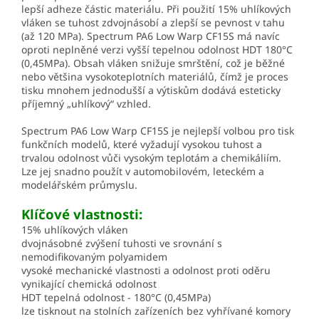
lepší adheze částic materiálu. Při použití 15% uhlíkových
vláken se tuhost zdvojnásobí a zlepší se pevnost v tahu
(až 120 MPa). Spectrum PA6 Low Warp CF15S má navíc
oproti neplněné verzi vyšší tepelnou odolnost HDT 180°C
(0,45MPa). Obsah vláken snižuje smrštění, což je běžné
nebo většina vysokoteplotních materiálů, čímž je proces
tisku mnohem jednodušší a výtiskům dodává esteticky
příjemný „uhlíkový“ vzhled.
Spectrum PA6 Low Warp CF15S je nejlepší volbou pro tisk
funkčních modelů, které vyžadují vysokou tuhost a
trvalou odolnost vůči vysokým teplotám a chemikáliím.
Lze jej snadno použít v automobilovém, leteckém a
modelářském průmyslu.
Klíčové vlastnosti:
15% uhlíkových vláken
dvojnásobné zvýšení tuhosti ve srovnání s
nemodifikovaným polyamidem
vysoké mechanické vlastnosti a odolnost proti oděru
vynikající chemická odolnost
HDT tepelná odolnost - 180°C (0,45MPa)
lze tisknout na stolních zařízeních bez vyhřívané komory