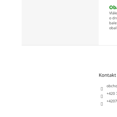
Ob
Vlák
o dr
bale
obal
Z
á
p
a
t
Kontakt
í
obch
+420 
+4207