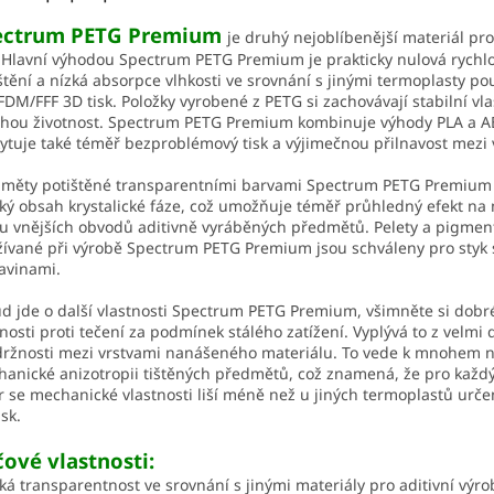
ectrum PETG Premium
je druhý nejoblíbenější materiál pro
. Hlavní výhodou Spectrum PETG Premium je prakticky nulová rychl
tění a nízká absorpce vlhkosti ve srovnání s jinými termoplasty p
FDM/FFF 3D tisk. Položky vyrobené z PETG si zachovávají stabilní vla
hou životnost. Spectrum PETG Premium kombinuje výhody PLA a A
ytuje také téměř bezproblémový tisk a výjimečnou přilnavost mezi 
měty potištěné transparentními barvami Spectrum PETG Premium
ký obsah krystalické fáze, což umožňuje téměř průhledný efekt n
u vnějších obvodů aditivně vyráběných předmětů. Pelety a pigmen
ívané při výrobě Spectrum PETG Premium jsou schváleny pro styk 
avinami.
d jde o další vlastnosti Spectrum PETG Premium, všimněte si dobr
nosti proti tečení za podmínek stálého zatížení. Vyplývá to z velmi
ržnosti mezi vrstvami nanášeného materiálu. To vede k mnohem n
anické anizotropii tištěných předmětů, což znamená, že pro každý
 se mechanické vlastnosti liší méně než u jiných termoplastů urč
isk.
čové vlastnosti:
ká transparentnost ve srovnání s jinými materiály pro aditivní výr