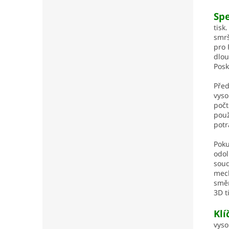
Sp
tisk
smrš
pro 
dlou
Posk
Před
vyso
počt
použ
potr
Poku
odol
soud
mech
směr
3D t
Klí
vyso