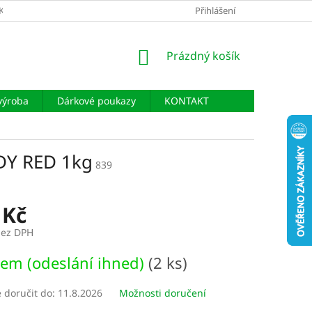
KLAMAČÍ ŘÁD
PODMÍNKY OCHRANY OSOBNÍCH ÚDAJŮ
Přihlášení
NÁKUPNÍ
Prázdný košík
KOŠÍK
výroba
Dárkové poukazy
KONTAKT
DY RED 1kg
839
 Kč
bez DPH
em (odeslání ihned)
(2 ks)
doručit do:
11.8.2026
Možnosti doručení