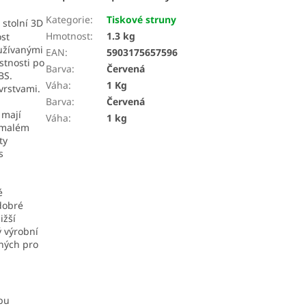
Kategorie
:
Tiskové struny
 stolní 3D
Hmotnost
:
1.3 kg
ost
oužívanými
EAN
:
5903175657596
stnosti po
Barva
:
Červená
BS.
Váha
:
1 Kg
vrstvami.
Barva
:
Červená
 mají
Váha
:
1 kg
a malém
ty
s
é
 dobré
ižší
 výrobní
ených pro
obu