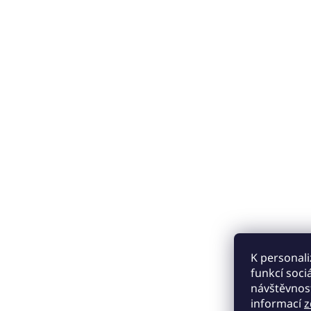
K personali
funkcí soci
návštěvnost
informací
z