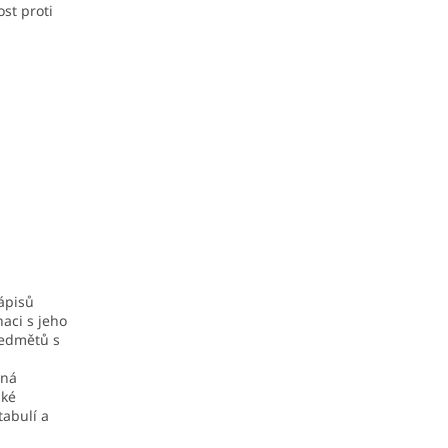
st proti
ápisů
aci s jeho
ředmětů s
ená
aké
tabulí a