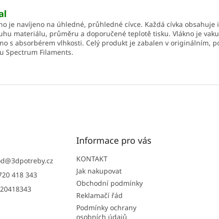
al
no je navíjeno na úhledné, průhledné cívce. Každá cívka obsahuje
uhu materiálu, průměru a doporučené teplotě tisku. Vlákno je vak
no s absorbérem vlhkosti. Celý produkt je zabalen v originálním,
u Spectrum Filaments.
Informace pro vás
KONTAKT
od
@
3dpotreby.cz
Jak nakupovat
720 418 343
Obchodní podmínky
20418343
Reklamačí řád
Podmínky ochrany
osobních údajů