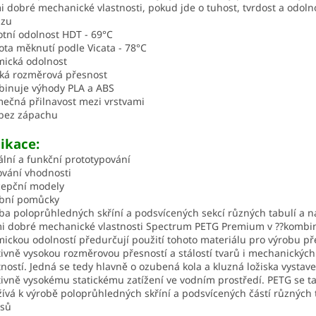
i dobré mechanické vlastnosti, pokud jde o tuhost, tvrdost a odolno
azu
otní odolnost HDT - 69°C
ota měknutí podle Vicata - 78°C
ická odolnost
ká rozměrová přesnost
inuje výhody PLA a ABS
mečná přilnavost mezi vrstvami
 bez zápachu
ikace:
ální a funkční prototypování
ování vhodnosti
cepční modely
obní pomůcky
ba poloprůhledných skříní a podsvícených sekcí různých tabulí a n
i dobré mechanické vlastnosti Spectrum PETG Premium v ??kombin
ickou odolností předurčují použití tohoto materiálu pro výrobu p
tivně vysokou rozměrovou přesností a stálostí tvarů i mechanických
tností. Jedná se tedy hlavně o ozubená kola a kluzná ložiska vystav
tivně vysokému statickému zatížení ve vodním prostředí. PETG se t
ívá k výrobě poloprůhledných skříní a podsvícených částí různých 
isů