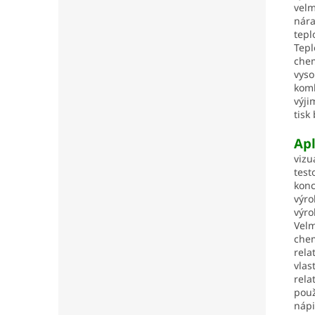
velm
nár
tepl
Tepl
chem
vyso
komb
výji
tisk
Apl
vizu
test
kon
výr
výro
Velm
chem
rela
vlas
rela
použ
náp