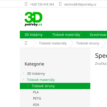
Přejít
+420 720 418 343
obchod@3dpotreby.cz
na
obsah
3D tiskárny
Tiskové materiály
Gravírovací
Domů
Tiskové materiály
Tiskové struny
P
Spe
o
Přeskočit
s
Kategorie
Značka
kategorie
t
r
3D tiskárny
a
Tiskové materiály
n
Tiskové struny
n
í
PLA
p
PETG
a
ASA