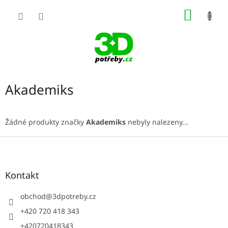
Přejít
NÁKUP
na
obsah
KOŠÍK
Akademiks
Žádné produkty značky
Akademiks
nebyly nalezeny...
Z
á
p
a
Kontakt
t
í
obchod
@
3dpotreby.cz
+420 720 418 343
+420720418343