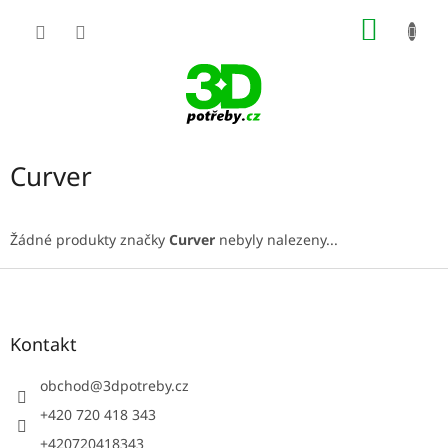
Přejít
NÁKUP
na
obsah
KOŠÍK
Curver
Žádné produkty značky
Curver
nebyly nalezeny...
Z
á
p
a
Kontakt
t
í
obchod
@
3dpotreby.cz
+420 720 418 343
+420720418343