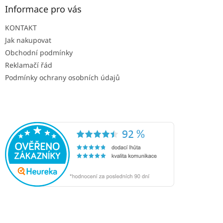
ý
Informace pro vás
p
i
KONTAKT
s
u
Jak nakupovat
Obchodní podmínky
Reklamačí řád
Podmínky ochrany osobních údajů