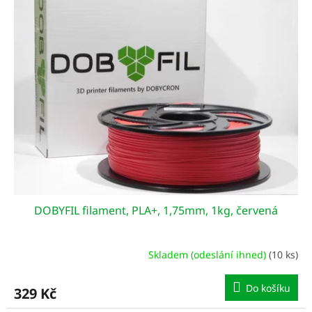
r
p
o
i
d
s
u
p
k
r
t
o
ů
d
u
k
t
ů
DOBYFIL filament, PLA+, 1,75mm, 1kg, červená
Skladem (odeslání ihned)
(10 ks)
Do košíku
329 Kč