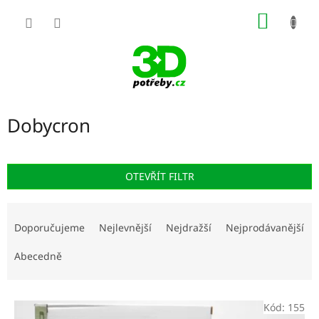
Přejít
NÁKUP
na
obsah
KOŠÍK
Dobycron
OTEVŘÍT FILTR
Ř
a
Doporučujeme
Nejlevnější
Nejdražší
Nejprodávanější
z
e
Abecedně
n
í
V
p
Kód:
155
ý