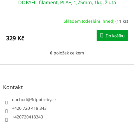
DOBYFIL filament, PLA+, 1,75mm, 1kg, žlutá
Skladem (odeslání ihned)
(11 ks)
Do košíku
329 Kč
6
položek celkem
O
v
l
Z
á
á
d
p
a
a
Kontakt
c
t
í
í
obchod
@
3dpotreby.cz
p
r
+420 720 418 343
v
+420720418343
k
y
v