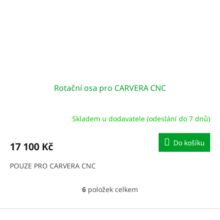
Rotační osa pro CARVERA CNC
Skladem u dodavatele (odeslání do 7 dnů)
Do košíku
17 100 Kč
POUZE PRO CARVERA CNC
6
položek celkem
O
v
l
Z