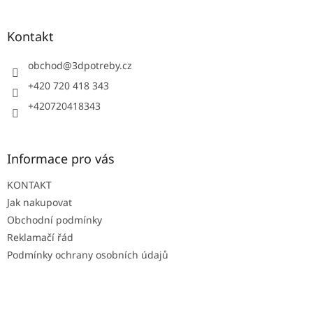
á
á
d
p
a
a
Kontakt
c
t
í
í
obchod
@
3dpotreby.cz
p
r
+420 720 418 343
v
+420720418343
k
y
v
ý
Informace pro vás
p
i
KONTAKT
s
u
Jak nakupovat
Obchodní podmínky
Reklamačí řád
Podmínky ochrany osobních údajů