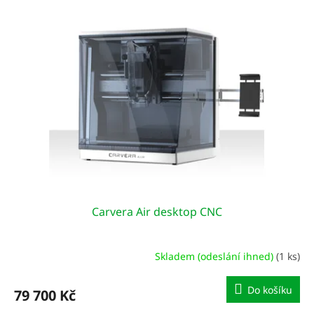
r
p
o
i
d
s
u
p
k
r
t
o
ů
d
u
k
t
ů
Carvera Air desktop CNC
Skladem (odeslání ihned)
(1 ks)
Do košíku
79 700 Kč