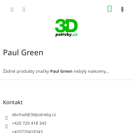
Přejít
NÁKUP
na
obsah
KOŠÍK
Paul Green
Žádné produkty značky
Paul Green
nebyly nalezeny...
Z
á
p
a
Kontakt
t
í
obchod
@
3dpotreby.cz
+420 720 418 343
+420720418343