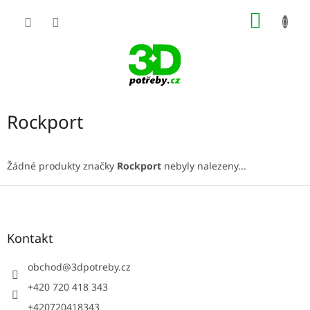
Přejít
NÁKUP
na
obsah
KOŠÍK
Rockport
Žádné produkty značky
Rockport
nebyly nalezeny...
Z
á
p
a
Kontakt
t
í
obchod
@
3dpotreby.cz
+420 720 418 343
+420720418343